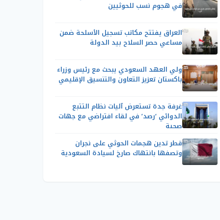
في هجوم نسب للحوثيين
العراق يفتتح مكاتب تسجيل الأسلحة ضمن
مساعي حصر السلاح بيد الدولة
ولي العهد السعودي يبحث مع رئيس وزراء
باكستان تعزيز التعاون والتنسيق الإقليمي
غرفة جدة تستعرض آليات نظام التتبع
الدوائي ‘رصد’ في لقاء افتراضي مع جهات
صحية
قطر تدين هجمات الحوثي على نجران
وتصفها بانتهاك صارخ لسيادة السعودية