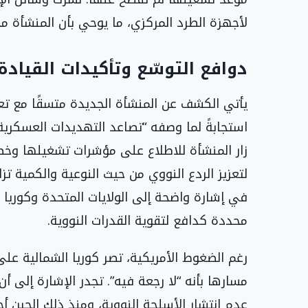
لأجهزة الطرد المركزي، ما يوحي بأن المنشأة 
دوافع التوسّع وتأكيدات القيادة
يأتي الكشف عن المنشأة الجديدة متسقًا مع تعه
استجابةً لما وصفه “تصاعد التهديدات العسكرية ب
زار المنشأة للاطلاع على مؤشرات تشغيلها وخطط 
لتعزيز الردع النووي من حيث النوعية والكمية ت
في إشارة واضحة إلى الولايات المتحدة وكوريا ا
محددة كدافع لتقوية القدرات النووية.
رغم الضغوط الأمريكية، تصر كوريا الشمالية عل
عدم انتشار الأسلحة النووية، ومنذ ذلك الحين 