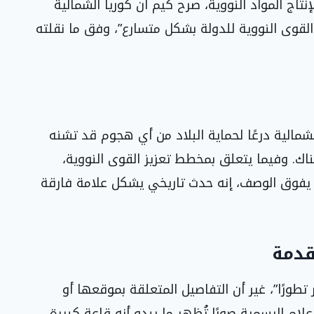
تاج المواد النووية، صرح كيم أن كوريا الشمالية
قوى النووية للدولة بشكل متسارع”، وفق ما نقلته
 الشمالية درعًا لحماية البلاد من أي هجوم قد تشنه
هناك. وفيما يتعلق بمخطط تعزيز القوى النووية،
حًا يفوق الوصف، إنه حدث تاريخي يشكل علامة فارقة
قدمة
تطورًا”، غير أن التفاصيل المتعلقة بموقعها أو
ام الرسمية صورًا تُظهر ما يبدو أنه قاعة كبيرة