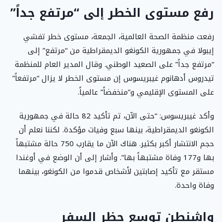
رفع مستوى الخطر إلى “مرتفع جداً”
رفعت منظمة الصحة العالمية، الجمعة، مستوى خطر تفشي
إيبولا في جمهورية الكونغو الديمقراطية من “مرتفع” إلى
“مرتفع جداً” على الصعيد الوطني. وقال المدير العام للمنظمة
تيدروس أدهانوم غيبريسوس إن مستوى الخطر لا يزال “مرتفعاً”
على المستوى الإقليمي و”منخفضاً” عالمياً.
وأكد غيبريسوس: “حتى الآن، تم تأكيد 82 حالة في جمهورية
الكونغو الديمقراطية، بينها سبع وفيات مؤكدة. لكننا نعلم أن
حجم الانتشار أكبر بكثير. هناك الآن ما يقارب 750 حالة مشتبهاً
بها و177 وفاة مشتبهاً بها”. وأشار إلى أن الوضع في أوغندا
مستقر مع تأكيد إصابتين لأشخاص قدموا من الكونغو، بينهما
وفاة واحدة.
واشنطن توسع حظر السفر