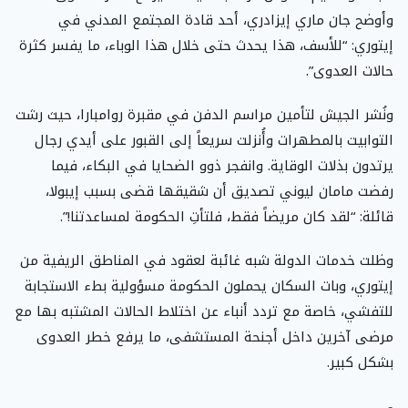
وأوضح جان ماري إيزادري، أحد قادة المجتمع المدني في
إيتوري: “للأسف، هذا يحدث حتى خلال هذا الوباء، ما يفسر كثرة
حالات العدوى”.
ونُشر الجيش لتأمين مراسم الدفن في مقبرة روامبارا، حيث رشت
التوابيت بالمطهرات وأُنزلت سريعاً إلى القبور على أيدي رجال
يرتدون بذلات الوقاية. وانفجر ذوو الضحايا في البكاء، فيما
رفضت مامان ليوني تصديق أن شقيقها قضى بسبب إيبولا،
قائلة: “لقد كان مريضاً فقط، فلتأتِ الحكومة لمساعدتنا!”.
وظلت خدمات الدولة شبه غائبة لعقود في المناطق الريفية من
إيتوري، وبات السكان يحملون الحكومة مسؤولية بطء الاستجابة
للتفشي، خاصة مع تردد أنباء عن اختلاط الحالات المشتبه بها مع
مرضى آخرين داخل أجنحة المستشفى، ما يرفع خطر العدوى
بشكل كبير.