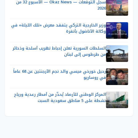
سجل التوقعات — Okaz News — الأسبوع 32 من
2026
وزير الخارجية التركي يتفقد معرض «تلك الليلة» في
وكالة الأناضول بأنقرة
السلطات السورية تعلن إحباط تهريب أسلحة وذخائر
من طرطوس إلى لبنان
رحيل خورخي ميسي والد نجم الأرجنتين عن 68 عاماً
في روساريو
المركز الوطني للأرصاد يُحذّر من أمطار رعدية ورياح
نشطة على 5 مناطق سعودية السبت