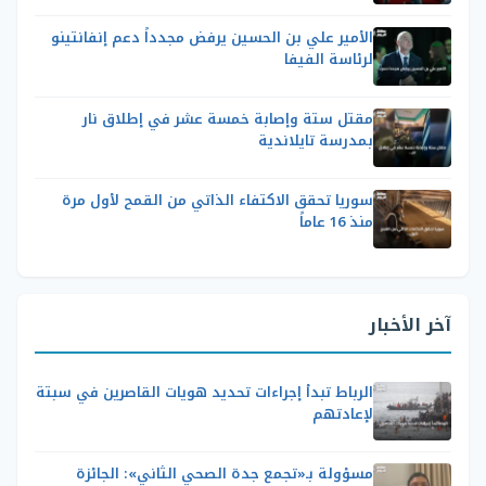
الأمير علي بن الحسين يرفض مجدداً دعم إنفانتينو
لرئاسة الفيفا
مقتل ستة وإصابة خمسة عشر في إطلاق نار
بمدرسة تايلاندية
سوريا تحقق الاكتفاء الذاتي من القمح لأول مرة
منذ 16 عاماً
آخر الأخبار
الرباط تبدأ إجراءات تحديد هويات القاصرين في سبتة
لإعادتهم
مسؤولة بـ«تجمع جدة الصحي الثاني»: الجائزة