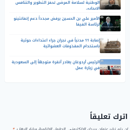
الوطنية لسلامة المرضى تحفز التطوير والتنافس
الإيجابي
الأمير علي بن الحسين يرفض مجدداً دعم إنفانتينو
لرئاسة الفيفا
إصابة 11 مدنياً في نجران جراء اعتداءات حوثية
باستخدام المقذوفات العشوائية
الرئيس أردوغان يغادر أنقرة متوجهاً إلى السعودية
في زيارة عمل
اترك تعليقاً
لن يتم نشر عنوان بريدك الإلكتروني.
الحقول الإلزامية مشار إليها بـ
*