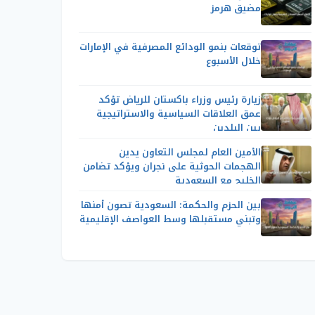
مضيق هرمز
توقعات بنمو الودائع المصرفية في الإمارات
خلال الأسبوع
زيارة رئيس وزراء باكستان للرياض تؤكد
عمق العلاقات السياسية والاستراتيجية
بين البلدين
الأمين العام لمجلس التعاون يدين
الهجمات الحوثية على نجران ويؤكد تضامن
الخليج مع السعودية
بين الحزم والحكمة: السعودية تصون أمنها
وتبني مستقبلها وسط العواصف الإقليمية