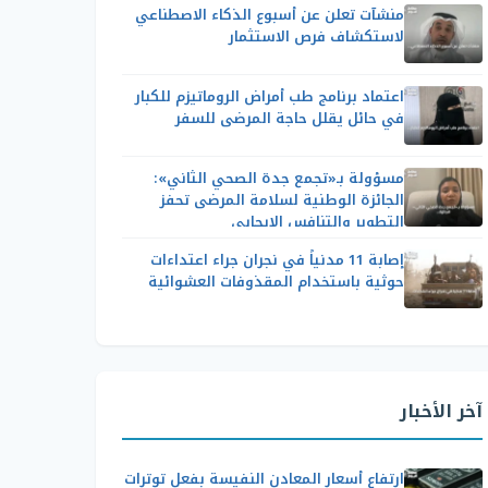
منشآت تعلن عن أسبوع الذكاء الاصطناعي
لاستكشاف فرص الاستثمار
اعتماد برنامج طب أمراض الروماتيزم للكبار
في حائل يقلل حاجة المرضى للسفر
مسؤولة بـ«تجمع جدة الصحي الثاني»:
الجائزة الوطنية لسلامة المرضى تحفز
التطوير والتنافس الإيجابي
إصابة 11 مدنياً في نجران جراء اعتداءات
حوثية باستخدام المقذوفات العشوائية
آخر الأخبار
ارتفاع أسعار المعادن النفيسة بفعل توترات