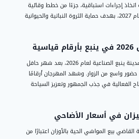
تخاذ إجراءات استباقية، جزءًا من خطط وقائية
موسعة لمراقبة ومكافحة الآفات تستمر حتى عام 2027، بهدف حماية الثروة النباتية والحيوانية
ية
أختتمت فعاليات مهرجان الزهور والحدائق في مدينة ينبع الصناعية لعام 2026، بعد شهر حافل
حضور واسع من الزوار. وشهد المهرجان أرقامًا
 الفعالية في جذب الجمهور وتعزيز السياحة
يزان في أسعار الأضاحي
ة القاضي بيع المواشي الحية بالأوزان اعتبارًا من