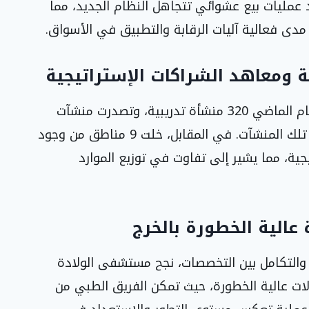
نعام تشهد عمليات بيع عشوائي تتجاهل النظام الجديد، مما
مدى فعالية آليات الرقابة والتطبيق في الأسواق.
سجلت المنشآت التدريبية في المملكة خلال العام الماضي 320 منشأة تدريبية، وتصدرت منشآت
الكليات التقنية القائمة بنسبة 46% من إجمالي تلك المنشآت. في المقابل، خلت 9 مناطق من وجود
ية، مما يشير إلى تفاوت في توزيع الموارد
عالية الخطورة بالخرج
والتكامل بين التخصصات، نجح مستشفى الولادة
لات عالية الخطورة، حيث تمكن الفريق الطبي من