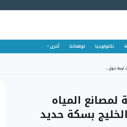
ة
تكنولوجيا
توقعاتنا
أخرى
ات لربط دول…
 لمصانع المياه
الخليج بسكة حديد