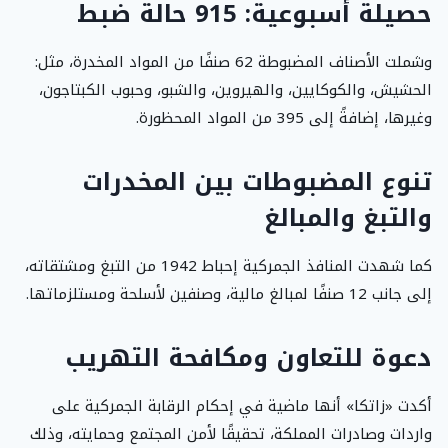
حصيلة أسبوعية: 915 حالة ضبط
وشملت الأصناف المضبوطة 62 صنفًا من المواد المخدرة، مثل:
الحشيش، والكوكايين، والهيروين، والشبو، وحبوب الكبتاجون،
وغيرها، إضافةً إلى 395 من المواد المحظورة.
تنوع المضبوطات بين المخدرات
والتبغ والمبالغ
كما شهدت المنافذ الجمركية إحباط 1942 من التبغ ومشتقاته،
إلى جانب 12 صنفًا لمبالغ مالية، وصنفين لأسلحة ومستلزماتها.
دعوة للتعاون ومكافحة التهريب
أكدت «زاتكا» أنها ماضية في إحكام الرقابة الجمركية على
واردات وصادرات المملكة، تحقيقًا لأمن المجتمع وحمايته، وذلك