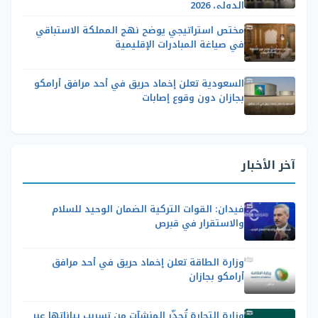
الدولي 2026
مختص استراتيجي يوضح نهج المملكة الاستباقي
في صياغة المبادرات الإقليمية
السعودية تعلن إخماد حريق في أحد مرافق أرامكو
بجازان دون وقوع إصابات
آخر الأخبار
فيدان: القوات التركية الضمان الوحيد للسلام
والاستقرار في قبرص
وزارة الطاقة تعلن إخماد حريق في أحد مرافق
أرامكو بجازان
وزارة التجارة تُحذّر المنشآت من تسريب بياناتها عبر