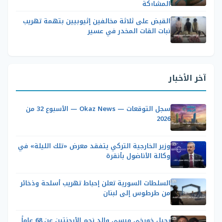
المشاركة
القبض على ثلاثة مخالفين إثيوبيين بتهمة تهريب
نبات القات المخدر في عسير
آخر الأخبار
سجل التوقعات — Okaz News — الأسبوع 32 من
2026
وزير الخارجية التركي يتفقد معرض «تلك الليلة» في
وكالة الأناضول بأنقرة
السلطات السورية تعلن إحباط تهريب أسلحة وذخائر
من طرطوس إلى لبنان
رحيل خورخي ميسي والد نجم الأرجنتين عن 68 عاماً