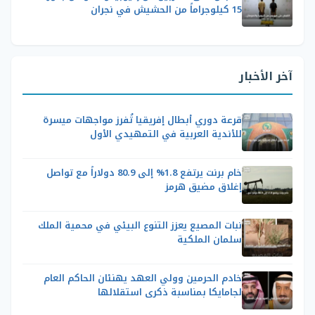
15 كيلوجراماً من الحشيش في نجران
آخر الأخبار
قرعة دوري أبطال إفريقيا تُفرز مواجهات ميسرة
للأندية العربية في التمهيدي الأول
خام برنت يرتفع 1.8% إلى 80.9 دولاراً مع تواصل
إغلاق مضيق هرمز
نبات المصيع يعزز التنوع البيئي في محمية الملك
سلمان الملكية
خادم الحرمين وولي العهد يهنئان الحاكم العام
لجامايكا بمناسبة ذكرى استقلالها