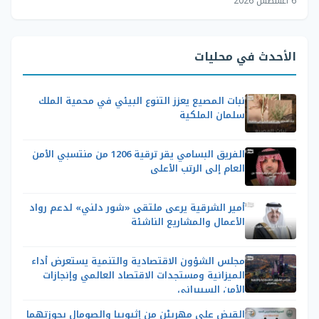
6 أغسطس 2026
الأحدث في محليات
نبات المصيع يعزز التنوع البيئي في محمية الملك
سلمان الملكية
الفريق البسامي يقر ترقية 1206 من منتسبي الأمن
العام إلى الرتب الأعلى
أمير الشرقية يرعى ملتقى «شور دلني» لدعم رواد
الأعمال والمشاريع الناشئة
مجلس الشؤون الاقتصادية والتنمية يستعرض أداء
الميزانية ومستجدات الاقتصاد العالمي وإنجازات
الأمن السيبراني
القبض على مهربيْن من إثيوبيا والصومال بحوزتهما