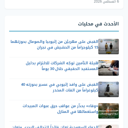
6 أغسطس 2026
الأحدث في محليات
القبض على مهربيْن من إثيوبيا والصومال بحوزتهما
15 كيلوجراماً من الحشيش في نجران
هيئة التأمين توجّه الشركات للالتزام بدليل
المستفيد الحقيقي خلال 30 يوماً
القبض على وافد إثيوبي في عسير بحوزته 40
كيلوغراماً من القات المخدر
«وقاء» يحذّر من عواقب حرق عبوات المبيدات
واستعمالها في المنازل
الدفاع السعودية تعيّن قائداً للتحالف البحري وتعلن