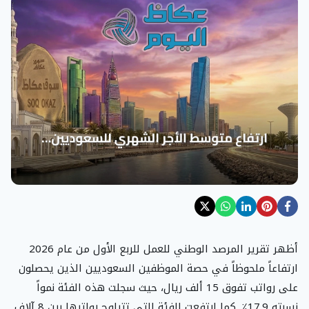
أظهر تقرير المرصد الوطني للعمل للربع الأول من عام 2026
ارتفاعاً ملحوظاً في حصة الموظفين السعوديين الذين يحصلون
على رواتب تفوق 15 ألف ريال، حيث سجلت هذه الفئة نمواً
نسبته 17.9٪. كما ارتفعت الفئة التي تتراوح رواتبها بين 8 آلاف