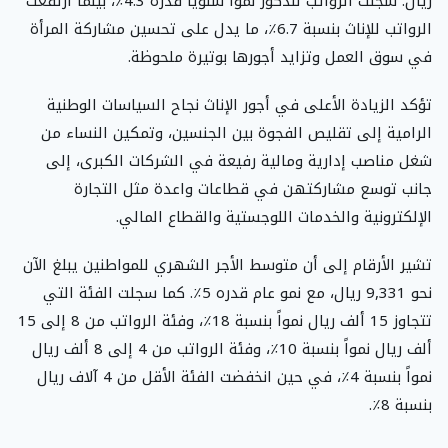
ريال. سجلت الرواتب للذكور نمواً سنوياً قدره 4.3٪، بينما ارتفعت
الرواتب للإناث بنسبة 6.7٪، ما يدل على تحسين مشاركة المرأة
في سوق العمل وتزايد أجورها بوتيرة ملحوظة.
تؤكد الزيادة الأعلى في أجور الإناث نجاح السياسات الوطنية
الرامية إلى تقليص الفجوة بين الجنسين، وتمكين النساء من
شغل مناصب إدارية ومالية رفيعة في الشركات الكبرى، إلى
جانب توسع مشاركتهن في قطاعات واعدة مثل التجارة
الإلكترونية والخدمات اللوجستية والقطاع المالي.
تشير الأرقام إلى أن متوسط الأجر الشهري للمواطنين يبلغ الآن
نحو 9,331 ريال، مع نمو عام قدره 5٪. كما سجلت الفئة التي
تتجاوز 15 ألف ريال نمواً بنسبة 18٪، وفئة الرواتب من 8 إلى 15
ألف ريال نمواً بنسبة 10٪، وفئة الرواتب من 4 إلى 8 ألف ريال
نمواً بنسبة 4٪، في حين انخفضت الفئة الأقل من 4 آلاف ريال
بنسبة 8٪.