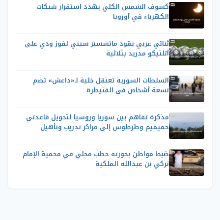
كسوف الشمس الكلي يهدد استقرار شبكات
الكهرباء في أوروبا
ثنائي عربي يقود مانشستر سيتي لفوز ودي على
أتلتيكو مدريد بثلاثية
السلطات السورية تعتقل خلية لـ«داعش» تضم
تسعة أشخاص في القنيطرة
مذكرة تفاهم بين سوريا وروسيا لتحويل قاعدتي
حميميم وطرطوس إلى مراكز تدريب وتأهيل
ضبط مواطن بحوزته حطب محلي في محمية الإمام
تركي بن عبدالله الملكية