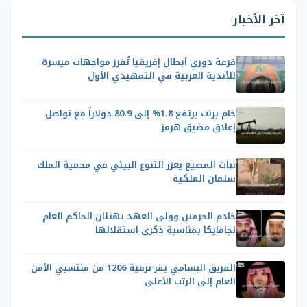
آخر الأخبار
قرعة دوري أبطال إفريقيا تُفرز مواجهات ميسرة
للأندية العربية في التمهيدي الأول
خام برنت يرتفع 1.8% إلى 80.9 دولاراً مع تواصل
إغلاق مضيق هرمز
نبات المصيع يعزز التنوع البيئي في محمية الملك
سلمان الملكية
خادم الحرمين وولي العهد يهنئان الحاكم العام
لجامايكا بمناسبة ذكرى استقلالها
الفريق البسامي يقر ترقية 1206 من منتسبي الأمن
العام إلى الرتب الأعلى