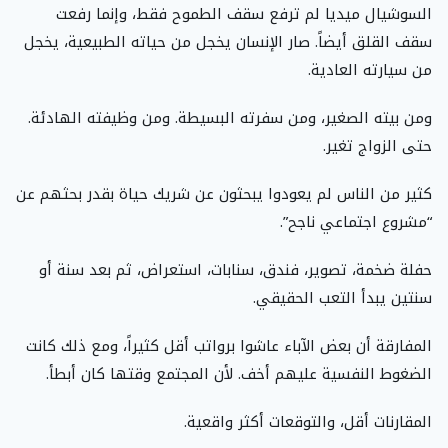
السوشيال ميديا لم ترفع سقف الطموح فقط، وإنما رفعت
سقف القلق أيضاً. صار الإنسان يخجل من حياته الطبيعية، يخجل
من سيارته العادية.
ومن بيته الصغير، ومن سفرته البسيطة. ومن وظيفته الهادئة.
حتى الزواج تغير.
كثير من الناس لم يعودوا يبحثون عن شريك حياة بقدر بحثهم عن
“مشروع اجتماعي ناجح”.
حفلة ضخمة، تصوير، فندق، سنابات، استعراض، ثم بعد سنة أو
سنتين يبدأ التعب الحقيقي.
المفارقة أن بعض الآباء عاشوا برواتب أقل كثيراً، ومع ذلك كانت
الضغوط النفسية عليهم أخف. لأن المجتمع وقتها كان أبطأ.
المقارنات أقل، والتوقعات أكثر واقعية.