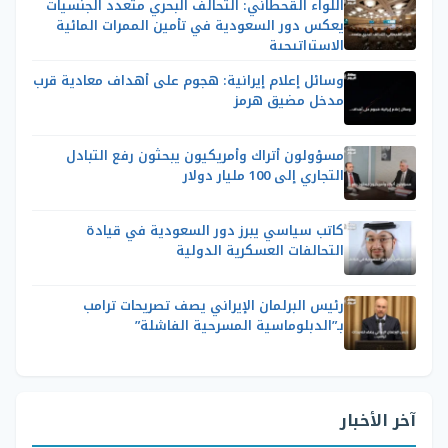
اللواء القحطاني: التحالف البحري متعدد الجنسيات
يعكس دور السعودية في تأمين الممرات المائية
الاستراتيجية
وسائل إعلام إيرانية: هجوم على أهداف معادية قرب
مدخل مضيق هرمز
مسؤولون أتراك وأمريكيون يبحثون رفع التبادل
التجاري إلى 100 مليار دولار
كاتب سياسي يبرز دور السعودية في قيادة
التحالفات العسكرية الدولية
رئيس البرلمان الإيراني يصف تصريحات ترامب
بـ”الدبلوماسية المسرحية الفاشلة”
آخر الأخبار