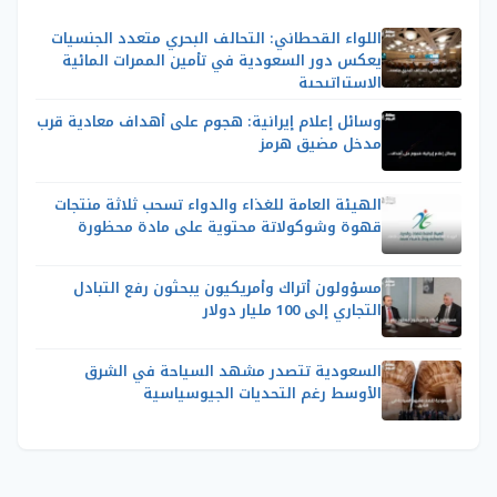
اللواء القحطاني: التحالف البحري متعدد الجنسيات
يعكس دور السعودية في تأمين الممرات المائية
الاستراتيجية
وسائل إعلام إيرانية: هجوم على أهداف معادية قرب
مدخل مضيق هرمز
الهيئة العامة للغذاء والدواء تسحب ثلاثة منتجات
قهوة وشوكولاتة محتوية على مادة محظورة
مسؤولون أتراك وأمريكيون يبحثون رفع التبادل
التجاري إلى 100 مليار دولار
السعودية تتصدر مشهد السياحة في الشرق
الأوسط رغم التحديات الجيوسياسية