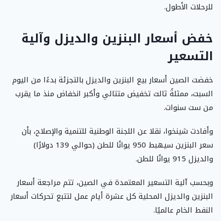
للرحلات الأطول.
خفض أسعار البنزين والديزل وآلية
التسعير
خفضت الصين أسعار بيع البنزين والديزل بالتجزئة بدءًا من اليوم
السبت، ممثلةً ثالث تخفيض متتالي وأكبر انخفاض منذ ما يقرب
من ست سنوات.
وأفادت شينخوا، نقلا عن اللجنة الوطنية للتنمية والإصلاح، بأن
سعر البنزين سيهبط 950 يوانًا للطن (حوالي 139 دولارًا)
والديزل 915 يوانًا للطن.
وبحسب آلية التسعير المعتمدة في الصين، تتم مراجعة أسعار
البنزين والديزل المحلية كل عشرة أيام عمل لتتبع تحركات أسعار
النفط الخام عالميًا.