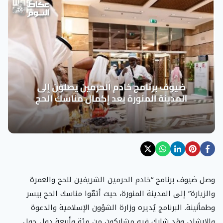
وصل ضيوف برنامج “خادم الحرمين الشريفين للحج والعمرة
والزيارة” إلى المدينة المنورة، حيث أتمّوا مناسك الحج بيسر
وطمأنينة. البرنامج يُديره وزارة الشؤون الإسلامية والدعوة
والإرشاد، وقد شارك فيه مشاركون من مئة وأربعة دول حول