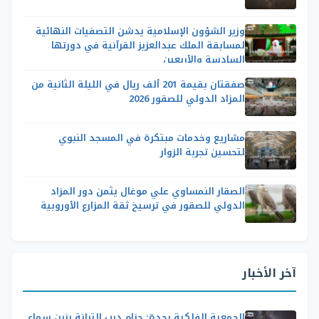
وزير الشؤون الإسلامية يدشن التصفيات النهائية
لمسابقة الملك عبدالعزيز القرآنية في دورتها
السادسة والأربعين
صفقتان بقيمة 201 ألف ريال في الليلة الثانية من
المزاد الدولي للصقور 2026
مشاريع وخدمات مبتكرة في المسجد النبوي
لتحسين تجربة الزوار
الصقار النمساوي علي موغال يثمن دور المزاد
الدولي للصقور في ترسيخ ثقة المزارع الأوروبية
آخر الأخبار
الجمعية الفلكية بجدة: حزام درب التبانة يزين سماء