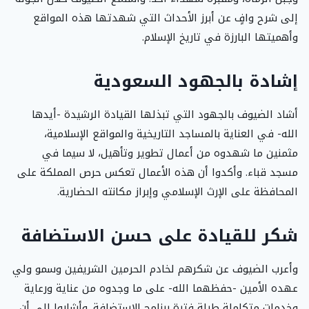
إلى شرح وافٍ عن أبرز الأحداث التي شهدتها هذه المواقع
وأهميتها البارزة في تاريخ الإسلام.
إشادة بالجهود السعودية
أشاد الضيوف بالجهود التي تبذلها القيادة الرشيدة -أيدها
الله- في العناية بالمساجد التاريخية والمواقع الإسلامية،
مثمنين ما شهدوه من أعمال تطوير وتأهيل، لا سيما في
مسجد قباء. وأكدوا أن هذه الأعمال تعكس حرص المملكة على
المحافظة على الإرث الإسلامي وإبراز مكانته الحضارية.
شكر للقيادة على حسن الاستضافة
وأعرب الضيوف عن شكرهم لخادم الحرمين الشريفين وسمو ولي
عهده الأمين -حفظهما الله- على ما وجدوه من عناية ورعاية
وخدمات متكاملة طيلة فترة برنامج الاستضافة. وأشاروا إلى أن