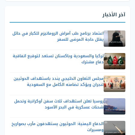
آخر الأخبار
اعتماد برنامج طب أمراض الروماتيزم للكبار في حائل
يقلل حاجة المرضى للسفر
تركيا والسعودية وباكستان تستعد لتوقيع اتفاقية
دفاع مشترك
مجلس التعاون الخليجي يندد باستهداف الحوثيين
لنجران ويؤكد تضامنه الكامل مع السعودية
روسيا تعلن استهداف ثلاث سفن أوكرانية وتحمل
شحنات عسكرية في البحر الأسود
الدفاع اليمنية: الحوثيون يستهدفون مأرب بصواريخ
ومسيرات