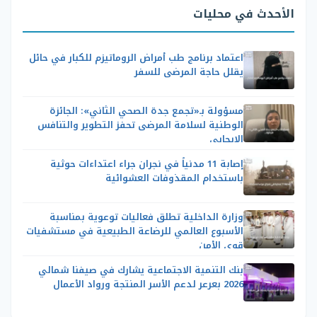
الأحدث في محليات
اعتماد برنامج طب أمراض الروماتيزم للكبار في حائل
يقلل حاجة المرضى للسفر
مسؤولة بـ«تجمع جدة الصحي الثاني»: الجائزة
الوطنية لسلامة المرضى تحفز التطوير والتنافس
الإيجابي
إصابة 11 مدنياً في نجران جراء اعتداءات حوثية
باستخدام المقذوفات العشوائية
وزارة الداخلية تطلق فعاليات توعوية بمناسبة
الأسبوع العالمي للرضاعة الطبيعية في مستشفيات
قوى الأمن
بنك التنمية الاجتماعية يشارك في صيفنا شمالي
2026 بعرعر لدعم الأسر المنتجة ورواد الأعمال