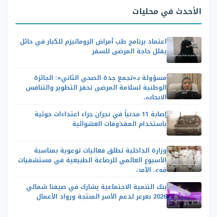
الأحدث في محليات
اعتماد برنامج طب أمراض الروماتيزم للكبار في حائل
يقلل حاجة المرضى للسفر
مسؤولة بـ«تجمع جدة الصحي الثاني»: الجائزة
الوطنية لسلامة المرضى تحفز التطوير والتنافس
الإيجابي
إصابة 11 مدنياً في نجران جراء اعتداءات حوثية
باستخدام المقذوفات العشوائية
وزارة الداخلية تطلق فعاليات توعوية بمناسبة
الأسبوع العالمي للرضاعة الطبيعية في مستشفيات
قوى الأمن
بنك التنمية الاجتماعية يشارك في صيفنا شمالي
2026 بعرعر لدعم الأسر المنتجة ورواد الأعمال