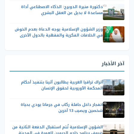
دكتورة منيرة الدويرج: الذكاء الاصطناعي أداة
مساعدة لا بديل عن العقل البشري
وزير الشؤون الإسلامية يوجه الدعاة بعدم الخوض
في الخلافات الفكرية والفقهية بالدول الأخرى
آخر الأخبار
أتراك تراقيا الغربية يطالبون أثينا بتنفيذ أحكام
المحكمة الأوروبية لحقوق الإنسان
انفجار داخل حافلة ركاب في جرمانا يودي بحياة
شخصين ويصيب 13 آخرين
الشؤون الإسلامية تُتم استقبال الدفعة الثانية من
ضيوف برنامج خادم الحرمين للعمرة في المدينة