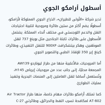
أسطول أرامكو الجوي
تدير شركة «الأولى للطيران»، الذراع الجوي المملوكة لأرامكو،
أسطولًا يضم أكثر من ستين طائرة ومروحية لتلبية احتياجات
النقل والدعم اللوجستي في مختلف أنحاء المملكة. يشتمل
الأسطول على طائرات ثابتة الجناحين مثل بوينغ 737 لنقل
الموظفين، وهكر بيتشكرافت 900XP للتنقل التنفيذي، وطائرات
كينغ إير 350 للإنقاذ الطبي والتصوير الجوي.
أما المروحيات، فالأغلبية منها من طراز ليوناردو AW139
المجمعة محليًا، إلى جانب عدد من مروحيات إيرباص H145،
وتُستعمل أساسًا لنقل العاملين إلى المنصات البحرية وتنفيذ
عمليات الطوارئ.
كما تمتلك أرامكو طائرات مهام خاصة، منها طراز Air Tractor
AT‑802 لمكافحة تسرب النفط والحرائق، وطائرتي C‑27