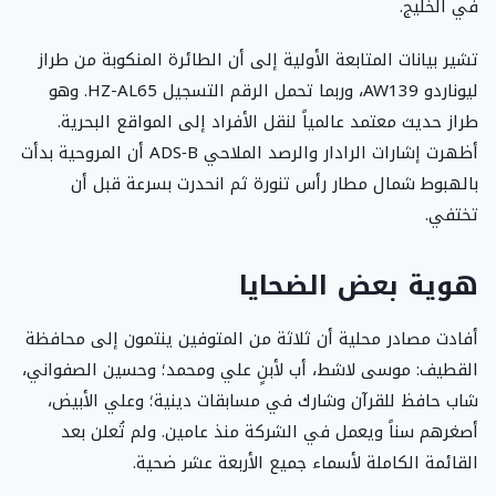
في الخليج.
تشير بيانات المتابعة الأولية إلى أن الطائرة المنكوبة من طراز
ليوناردو AW139، وربما تحمل الرقم التسجيل HZ-AL65. وهو
طراز حديث معتمد عالمياً لنقل الأفراد إلى المواقع البحرية.
أظهرت إشارات الرادار والرصد الملاحي ADS‑B أن المروحية بدأت
بالهبوط شمال مطار رأس تنورة ثم انحدرت بسرعة قبل أن
تختفي.
هوية بعض الضحايا
أفادت مصادر محلية أن ثلاثة من المتوفين ينتمون إلى محافظة
القطيف: موسى لاشط، أب لأبنٍ علي ومحمد؛ وحسين الصفواني،
شاب حافظ للقرآن وشارك في مسابقات دينية؛ وعلي الأبيض،
أصغرهم سناً ويعمل في الشركة منذ عامين. ولم تُعلن بعد
القائمة الكاملة لأسماء جميع الأربعة عشر ضحية.