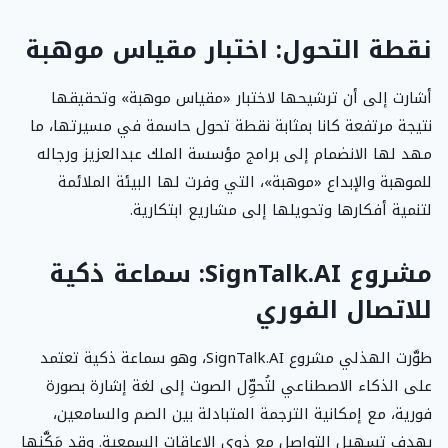
نقطة التحول: اختبار مقياس موهبة
أشارت إلى أن ترشيحها لاختبار «مقياس موهبة» وتحقيقها
نتيجة مرتفعة كانا بمثابة نقطة تحول حاسمة في مسيرتها، ما
مهد لها الانضمام إلى برامج مؤسسة الملك عبدالعزيز ورجاله
للموهبة والإبداع «موهبة»، التي وفرت لها البيئة الملائمة
لتنمية أفكارها وتحويلها إلى مشاريع ابتكارية.
مشروع SignTalk.AI: سماعة ذكية
للاتصال الفوري
طوَّرت الهذلي مشروع SignTalk.AI، وهو سماعة ذكية تعتمد
على الذكاء الاصطناعي لتُحوِّل الصوت إلى لغة إشارة بصورة
فورية، مع إمكانية الترجمة المتبادلة بين الصم والسامعين،
بهدف تسهيل التواصل مع ذوي الإعاقات السمعية. وقد مَكَّنها