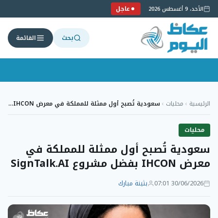
عاجل
الأحد، 9 أغسطس 2026
بحث
القائمة
لتجاوز
لى
الرئيسية
›
محليات
›
سعودية تُصبح أول ممثلة للمملكة في معرض IHCON…
لمحتوى
محليات
سعودية تُصبح أول ممثلة للمملكة في
معرض IHCON بفضل مشروع SignTalk.AI
30/06/2026 07:01
بثينة مبارك