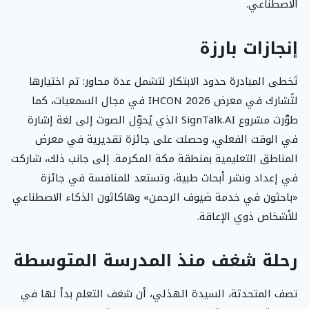
الاصطناعي.
إنجازات بارزة
تَخطى المبادرة حدود الابتكار لتشمل عدة محاور: تم اختيارها
لتُشارك في معرض IHCON 2026 في مجال السمعيات، كما
طوَّرت مشروع SignTalk.AI الذي يُحوِّل الصوت إلى لغة إشارة
في الوقت الفعلي، وحصلت على جائزة تقديرية في معرض
المناطق التعليمية بمنطقة مكة المكرمة. إلى جانب ذلك، شاركت
في إعداد ونشر أبحاث طبية، وتستعد للمنافسة في جائزة
«باحثون في خدمة ضيوف الرحمن» وهاكاثون الذكاء الاصطناعي
للأشخاص ذوي الإعاقة.
رحلة شغف منذ المدرسة المتوسطة
تصف المتحدثة، السيدة الهذلي، أن شغف التعلم بدأ لها في