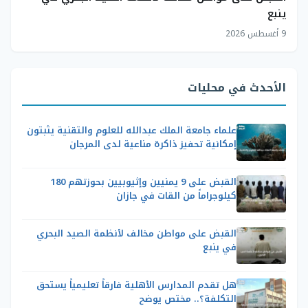
ينبع
9 أغسطس 2026
الأحدث في محليات
علماء جامعة الملك عبدالله للعلوم والتقنية يثبتون
إمكانية تحفيز ذاكرة مناعية لدى المرجان
القبض على 9 يمنيين وإثيوبيين بحوزتهم 180
كيلوجراماً من القات في جازان
القبض على مواطن مخالف لأنظمة الصيد البحري
في ينبع
هل تقدم المدارس الأهلية فارقاً تعليمياً يستحق
التكلفة؟.. مختص يوضح