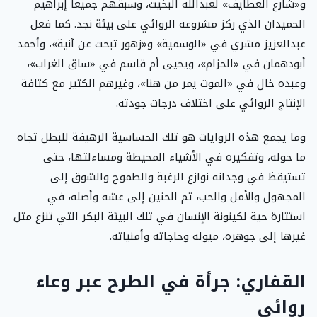
و«شارع العطايف» لعبدالله البخيت، وسبقهم جميعاً إبراهيم
الحميدان الذي ركز مشروعه الروائي على بيئة نجد. كما فعل
عبدالعزيز مشري في «الوسمية» و«زهور تبحث عن آنية»، وأحمد
أبودهمان في «الحزام»، ويحيى أم قاسم في «ساق الغراب»،
وعبده خال في «الموت يمر من هنا»، وغيرهم الكثير مع كثافة
الإنتاج الروائي على اختلاف درجات جودته.
وما يجمع هذه الروايات هو تلك الحساسية الرهيفة للبطل تجاه
ما حوله، وتفكيره في الأشياء المحيطة ومساءلتها، حتى
تستيقظ في وجدانه نوازع الرغبة والطموح والشوق إلى
المجهول والأمل والحب، ثم الحنين إلى عشه وأصله، في
استثارة حية لكينونة الإنسان في تلك البيئة البكر التي تنزع مثل
غيرها إلى جوهره، ميوله وحاجاته وأمنياته.
القفاري: جرأة في الطرح عبر وعاء
روائي