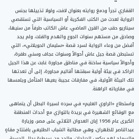
القفاري تجرأ ودمغ روايته بعنوان لافت، ولولا تذييلها بجنس
الرواية لعدت من الكتب الفكرية أو السياسية التي تستقصي
سيناريو حقب من القرن الماضي، عاش الكاتب طرفاً من سنيها،
وصادق من مستهم سنوات الجوع والهدم والفلت. ولم يجد
أفضل من وعاء الرواية لسرد قصة «سليمان الحويلاني»، التي
تستبطن قصة جيل عاش أحوالاً وسنوات عجاف وسني طفرة،
وأحوالاً سياسية ساخنة في مناطق مجاورة غابت عن هذا الجيل
الراكد في بيئة أولية سبقتها أقاليم مجاورة، إلى أن تعدتها
تلك البيئة الأولية، في مفارقات عجيبة يعيها المتأمل ويلمسها
في مقارباته الراهنة.
واستطاع «الراوي العليم» في سرده لسيرة البطل أن يتماهى
مع الوقائع الشهيرة في بريدة بالتوازي مع أحداث المنطقة
الكبرى عام 1956 إبان العدوان الثلاثي على مصر، وزيارة
عبدالناصر للظهران، وهي مطالبة الشباب الطليعي بافتتاح مقاهٍ
والسماح لهم بركوب الدراجات، والحد من سيطرة رجال الحسبة،