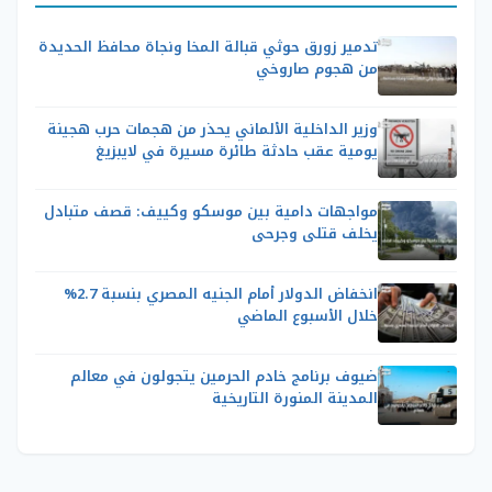
تدمير زورق حوثي قبالة المخا ونجاة محافظ الحديدة
من هجوم صاروخي
وزير الداخلية الألماني يحذر من هجمات حرب هجينة
يومية عقب حادثة طائرة مسيرة في لايبزيغ
مواجهات دامية بين موسكو وكييف: قصف متبادل
يخلف قتلى وجرحى
انخفاض الدولار أمام الجنيه المصري بنسبة 2.7%
خلال الأسبوع الماضي
ضيوف برنامج خادم الحرمين يتجولون في معالم
المدينة المنورة التاريخية