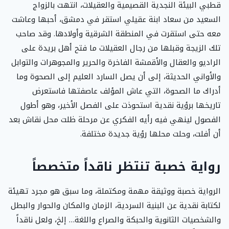
قطبي البيئة النجدية القصيمية والعقيلات، انتهت بالزواج
السعيد من سعاد ابنة عقيلي استقر في دمشق، أحبها وعاشت
معه حتى استقرت في المنطقة الشرقية وأولادها. وقد صاحب
تلك الزيجة وقبلها من رجال العقيلات ما فتح أهل بريدة على
الراديو والعقال والأقمشة الفاخرة والحرير والمجوهرات والتوابل
والأواني الحديثة، إلى أن يصل السارد العليم إلى الصحوة وما
أدراك ما الصحوة، التي عاش المؤلف عاصفتها فاستعرض
تاريخها برؤية نقدية استحوذت على الفصل الأخير، وهو أطول
الفصول لينهي فيه رأيه الفكري عن مرحلة ظلت محل نقاش بعد
أن أفلت، وحلت محلها رؤية جديدة مختلفة.
رواية خصبة تنتظر ناقداً متخصصاً
الرواية خصبة ووثيقة مهمة ومكتملة، وما سبق هو مجرد تهيئة
لكتابة نقدية عن البنية السردية، الزمان والمكان والحوار والبطل
والشخصيات الثانوية والحبكة والصراع واللغة… إلخ، ولعل ناقداً