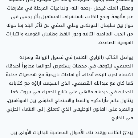
ومقتل الملك فيصل -رحمه الله- وتداعيات المرحلة في مفارقات
غير مألوفة. ونجح الكاتب باستشراف المستقبل بأثر رجعي في
حوار بين سليمان الحويلاني وعلي الصفي عن تأثر البلد بما حوله
من الحرب العالمية الثانية ودور النفط وطغيان القومية والتيارات
القومية الصاعدة.
يواصل الكاتب (الراوي العليم) في فصول الرواية، وسرده
الحميمي، ليتوقف في محطات يستعرض أحوالها محاوراً أصدقاء
الانتماء لحزب البعث آنذاك، أو لقاءات تاريخية مع شخصيات جدلية
كما كان مع عبدالله القصيمي، الذي انسجمت آراؤه مع كتاباته
الجدلية في دردشة مقهى على شارع الحمراء في بيروت. كما
يتناول عالم «أرامكو» والنفط والاحتجاج الطبقي بين الموظفين،
والتمرد على القانون الوظيفي الذي تعملق إلى الانتماء الحزبي
في الخارج.
يبدئ الكاتب ويعيد تلك الأحوال المصاحبة للبدايات الأولى بين