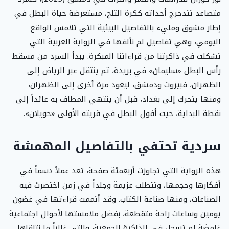
متصاعد تتدحرج أحداثه ككرة الثلج، مستعرضة حياة البطل في
إطار مشوق ومليء بالتفاصيل البيئية التي تلامس الواقع
اليومي، وهي تفاصيل لم نألفها في الرواية العربية التي
تشكلت في ذاكرتنا من قراءاتنا المبكرة. يبدأ السرد من مسقط
رأس البطل «سليمان» في بريدة، ثم ينتقل عبر الرياض إلى
الظهران، فبيروت ودمشق، ليعود مرة أخرى إلى الظهران،
ومنها يتحرك إلى بغداد، قبل أن ينتهي المطاف به عائداً إلى
نقطة البداية، حيث أفول البطل في قريته الأولى «حويلان».
سردية تحتفي بالتفاصيل المهمشة
هذه الرواية التي تجاوزت أربعمئة صفحة، تعد عملاً دسماً في
أفكارها وحجمها، وتتطلب عزيمة وجلداً في زمن اختصرت فيه
الصناعات، ومنها صناعة الكتاب. وقد أتممت قراءتها في غضون
يومين وساعات راحة متقطعة، بفضل ملامستها لأحوال اجتماعية
غامضة لم تسجل في الذاكرة الجمعية، والتي غالباً ما نتلقاها