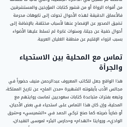
من أفواه الرواة أو من قشور كتابات المؤرخين والمستشرقين.
فالأعماق الدقيقة لهذه الأحوال تحولت إلى تابوهات محرمة
تضيق الصدور عن الإفصاح عنها لأسباب مختلفة، بالإضافة إلى
أحوال خفية عن جيلنا، وسنوات غابرة لم تسلط عليها الأضواء
بسبب انزواء الإقليم عن منطقة الغليان العربية.
تماس مع المحلية بين الاستحياء
والجرأة
هذا الواقع جعل للكاتب المعروف عبدالرحمن منيف حضوراً في
مجالس الأدب بأيقونته الشهيرة «مدن الملح» عن تاريخ المملكة،
وتبعه بفترات متباعدة كتابات سعوديين تماست روايتهم مع
المحلية، وإن كان هذا التماس على استحياء في بعض الأحيان،
أو ضارباً ضربته كما صنع تركي الحمد في «الشميسي» و«شرق
الوادي»، وروايتا «الهدام» و«حارس البئر» لموسى النقيدان،