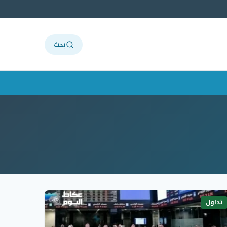
بحث
تداول