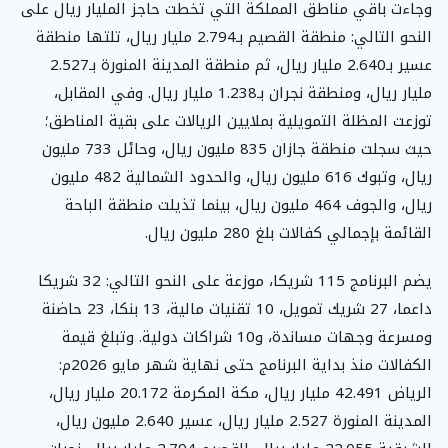
وجاءت باقي مناطق المملكة التي تخطت حاجز المليار ريال على
النحو التالي: منطقة القصيم بـ2.794 مليار ريال، تلتها منطقة
عسير بـ2.640 مليار ريال، ثم منطقة المدينة المنورة بـ2.527
مليار ريال، ومنطقة نجران بـ1.238 مليار ريال. وفي المقابل،
توزعت المظلة التمويلية بملايين الريالات على بقية المناطق؛
حيث سجلت منطقة جازان 835 مليون ريال، وحائل 733 مليون
ريال، وتبوك 616 مليون ريال، والحدود الشمالية 482 مليون
ريال، والجوف 464 مليون ريال، بينما تذيلت منطقة الباحة
القائمة بإجمالي كفالات بلغ 280 مليون ريال.
يضم البرنامج 115 شريكا، موزعة على النحو التالي: 32 شريكا
داعما، 27 شريك تمويل، 10 تقنيات مالية، 13 بنكا، 23 حاضنة
ومسرعة وجهات مساندة، و10 شراكات دولية. وتبلغ قيمة
الكفالات منذ بداية البرنامج حتى نهاية شهر مايو 2026م:
الرياض 42.491 مليار ريال، مكة المكرمة 20.172 مليار ريال،
المدينة المنورة 2.527 مليار ريال، عسير 2.640 مليون ريال،