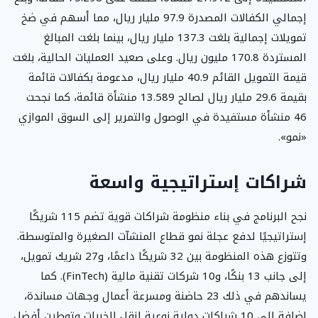
إجمالي الكفالات المصدرة 97.9 مليار ريال، مما أسهم في ضخ
تمويلات إجمالية بلغت 137.3 مليار ريال، بينما بلغت المبالغ
المستردة 170.8 مليون ريال. وعلى صعيد العمليات الحالية، بلغت
قيمة التمويل القائم 40.9 مليار ريال، مدعومة بكفالات قائمة
بقيمة 29.6 مليار ريال لصالح 13.589 منشأة قائمة، كما نجحت
46 منشأة مستفيدة في الوصول والتمرير إلى السوق الموازي
«نمو».
شراكات إستراتيجية واسعة
نجح البرنامج في بناء منظومة شراكات قوية تضم 115 شريكًا
إستراتيجيًا لدفع عجلة نمو قطاع المنشآت الصغيرة والمتوسطة.
وتتوزع هذه المنظومة بين 32 شريكًا داعمًا، و27 شريك تمويل،
إلى جانب 13 بنكًا، و10 شركات تقنية مالية (FinTech). كما
يساندهم في ذلك 23 حاضنة ومسرعة أعمال وجهات مساندة،
إضافة إلى 10 شراكات دولية نوعية لنقل الخبرات وتوطين أفضل