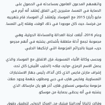
واتهمهم المدعون العامون بمساعدته في الحصول على
الحماية في النمسا، مشيرين إلى اتفاق يُعتقد أنه أبرم في
مايو (أيار) 2015 مع الموساد. ويُعتقد أن الموساد قام بتهريبه
من فرنسا، حيث كان موجودا في ذلك الوقت، ونقله إلى النمسا.
وعام 2016، أبلغت لجنة العدالة والمساءلة الدولية، وهي
مجموعة تجمع أدلة متعلقة بأشخاص يشتبه في أنهم مجرمو
حرب، فيينا بالجرائم المزعومة التي ارتكبها الحلبي.
وبحسب وكالة الأنباء النمسوية، فإن الاتفاق مع الموساد والذي
يحمل الاسم الرمزي «وايت مِلك» (الحليب الأبيض) كان تحت
إشراف مارتن فايس الذي كان آنذاك رئيس جهاز الاستخبارات
النمساوية. وفايس هارب في دبي ومطلوب بتهمة وجود صلات
مزعومة بجاسوس نمساوي هارب آخر هو يان مارسالك الذي
يشتبه في أنه يحظى بحماية من موسكو.
وقالت تاتيانا أوردانيتا فيتيك من المركز الدولي لتطبيق حقوق