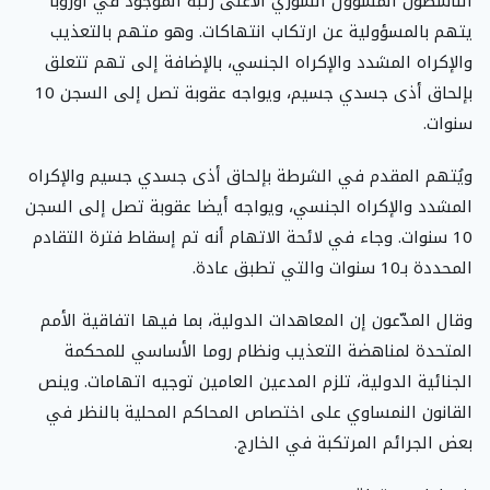
الناشطون المسؤول السوري الأعلى رتبة الموجود في أوروبا
يتهم بالمسؤولية عن ارتكاب انتهاكات. وهو متهم بالتعذيب
والإكراه المشدد والإكراه الجنسي، بالإضافة إلى تهم تتعلق
بإلحاق أذى جسدي جسيم، ويواجه عقوبة تصل إلى السجن 10
سنوات.
ويُتهم المقدم في الشرطة بإلحاق أذى جسدي جسيم والإكراه
المشدد والإكراه الجنسي، ويواجه أيضا عقوبة تصل إلى السجن
10 سنوات. وجاء في لائحة الاتهام أنه تم إسقاط فترة التقادم
المحددة بـ10 سنوات والتي تطبق عادة.
وقال المدّعون إن المعاهدات الدولية، بما فيها اتفاقية الأمم
المتحدة لمناهضة التعذيب ونظام روما الأساسي للمحكمة
الجنائية الدولية، تلزم المدعين العامين توجيه اتهامات. وينص
القانون النمساوي على اختصاص المحاكم المحلية بالنظر في
بعض الجرائم المرتكبة في الخارج.