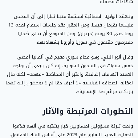
شهادات محتملة
وتنعقد الولاية القضائية لمحكمة فيينا نظرا إلى أن المدعى
عليهما يقيمان فيها. ومن المقرر عقد جلسات استماع لمدة 13
يوما حتى 30 يونيو (حزيران). ومن المتوقع أن يدلي ضحايا
مفترضون مقيمون في سوريا وأوروبا بشهادتهم.
وقال أنور البني، وهو محام سوري مقيم في ألمانيا أمضى
خمس سنوات في السجون السورية، إنه كان ينبغي أن يواجه
العميد اتهامات إضافية. واعتبر أن المحاكمة «مهمة» لكنه قال
لوكالة الصحافة الفرنسية «لا أعرف حقا لم لا يوجهون إليه تهما
بارتكاب جرائم ضد الإنسانية».
التطورات المرتبطة والآثار
وتمت تبرئة مسؤولين نمساويين كبار يشتبه في أنهم قدّموا
الحماية للعميد السابق عام 2023 على أساس الشك المعقول.