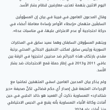
اليوم الاثنين بتهمة تعذيب معارضين لنظام بشار الأسد.
وقال المدعون العامون في فيينا في بيان إن المسؤولَين
السابقَين متهمان «بإعطاء الأوامر بإساءة معاملة أعضاء في
حركة احتجاجية أو عدم الاعتراض عليها، في مناسبات عدة».
ويتهم المسؤولان السابقان وهما عميد سابق في المخابرات
السورية ورئيس سابق لمكتب التحقيق الجنائي المحلي برتبة
مقدم، بارتكاب هذه الجرائم ضد مدنيين احتجزوا في الرقة بين
عامَي 2011 و2013 في إطار حملة قمع الاحتجاجات ضد بشار
الأسد.
ولم يذكر بيان المدعين العامين اسمَي المتهمَين تماشيا مع
الإجراءات المتبعة قبل إصدار أي حكم قضائي. لكنّ صحيفة «دير
شتاندارد» النمساوية ذكرت أن العميد هو خالد الحلبي في حين
أفادت وكالة الأنباء النمساوية بأنه يقبع في الحبس الاحتياطي
منذ أواخر عام 2024.