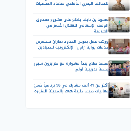
للتحالف البحري الدفاعي متعدد الجنسيات
سعود بن نايف يطّلع على مشروع صندوق
الوقف الإسعافي للهلال الأحمر في
الشرقية
ورشة عمل بحرس الحدود بجازان تستعرض
خدمات بوابة ‘زاول’ الإلكترونية للصيادين
محمد صلاح يبدأ مشواره مع طرابزون سبور
بحصة تدريبية أولى
أكثر من 41 ألف مشارك في 98 برنامجاً ضمن
فعاليات صيف طيبة 2026 بالمدينة المنورة