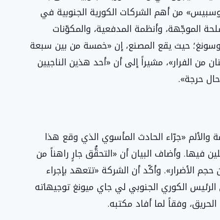
وا إيروسبيس» من أهم الشركات الكورية الجنوبية في
ة الموجّهة، وأنظمة المدفعية، والمكوّنات
وسونغ؛ حيث يقع المصنع، إن «خمسة من بين سبعة
ن من الفرار»، مشيراً إلى أن «أحد هذين الناجيين
ال حرجة».
 والألم «جرّاء الحادث المأسوي الذي وقع هذا
فيها. وأضاف البيان أن «التحقُّق جارٍ راهناً من
حجم الأضرار». وأكّد أن الشركة «تتعهد بإجراء
لرئيس الكوري الجنوبي لي جاي ميونغ توجيهاته
الحريق، وفقاً لما أفاد مكتبه.