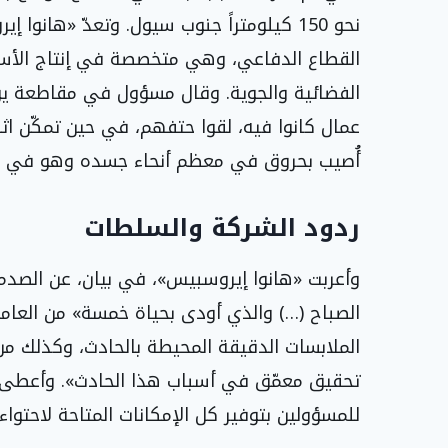
نحو 150 كيلومتراً جنوب سيول. وتعدّ «هان
القطاع الدفاعي، وهي متخصصة في إنتاج الأسلح
الفضائية والجوية. وقال مسؤول في مقاطعة ي
عمال كانوا فيه، لقوا حتفهم، في حين تمكّن اثنا
أُصيب بحروق في معظم أنحاء جسده وهو في ح
ردود الشركة والسلطات
وأعربت «هانوا إيروسبيس»، في بيان، عن الصدمة
الصباح (…) والذي أودى بحياة خمسة» من العاملين 
الملابسات الدقيقة المحيطة بالحادث، وكذلك من 
تحقيق معمّق في أسباب هذا الحادث». وأعطى ا
للمسؤولين بتوفير كل الإمكانات المتاحة لاحتواء 