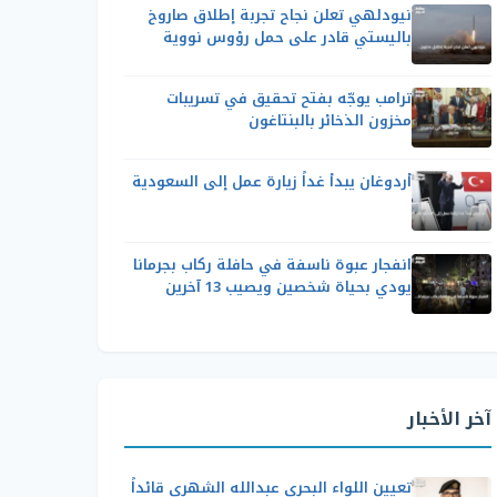
نيودلهي تعلن نجاح تجربة إطلاق صاروخ
باليستي قادر على حمل رؤوس نووية
ترامب يوجّه بفتح تحقيق في تسريبات
مخزون الذخائر بالبنتاغون
أردوغان يبدأ غداً زيارة عمل إلى السعودية
انفجار عبوة ناسفة في حافلة ركاب بجرمانا
يودي بحياة شخصين ويصيب 13 آخرين
آخر الأخبار
تعيين اللواء البحري عبدالله الشهري قائداً