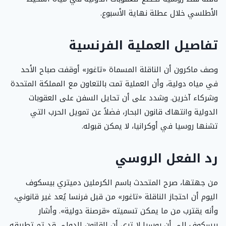
الأطلسي خلال عطلة نهاية الأسبوع.
تفاصيل العملية الفرنسية
وصف ماكرون أن الناقلة المسماة «تاغور» أوقفت صباح الأحد
في مياه دولية، وأن العملية تمت بالتعاون مع المملكة المتحدة
وشركاء آخرين. وشدد على أن تحايل السفن على العقوبات
الدولية وانتهاك قانون البحار، فضلاً عن تمويل الحرب التي
تشنها روسيا في أوكرانيا، لا يمكن قبوله.
رد الفعل الروسي
من جهتها، صرح المتحدث باسم الكرملين دميتري بيسكوف
اليوم أن احتجاز الناقلة «تاغور» من قبل فرنسا يُعد غير قانوني،
وأنه يقترب من ما يمكن تسميته «قرصنة دولية». وأشار
بيسكوف إلى أن روسيا لا ترى أن القانون الدولي قد تم تطبيقه