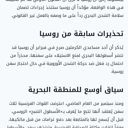
في هذه الواقعة، مؤكداً أن روسيا ستتخذ إجراءات لضمان
سلامة الشحن البحري رداً على ما وصفه بالعمل غير القانوني.
تحذيرات سابقة من روسيا
يُذكر أن أحد مساعدي الكرملين صرح في فبراير أن روسيا قد
تنشر أسطولها البحري لمنع الاستيلاء على سفنها، محذراً من
احتمال رد فعل ضد حركة الشحن الأوروبية في حال احتجاز سفن
روسية.
سياق أوسع للمنطقة البحرية
ومنذ سبتمبر من العام الماضي، اعترضت القوات الفرنسية ثلاث
سفن يُعتقد أنها تتبع ما يُعرف بـ«الأسطول الشبح» الروسي،
قبل أن يُسمح لها بالمتابعة بعد دفع غرامات من قبل مالكيها،
وفقاً لتقارير وكالة الصحافة الفرنسية. وتشتهر سفن «الأسطول