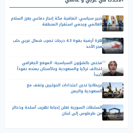
خبير سياسي: اتفاقية مكة إنجاز دفاعي يعزز السلام
العالمي ويحمي استقرار المنطقة
هزة أرضية بقوة 4.3 درجات تضرب شمال غربي حلب
فجر الأحد
مختص بالشؤون السياسية: الموقع الجغرافي
لتحالف تركيا والسعودية وباكستان يمنحه نفوذاً
كبيراً
بريطانيا تدين اعتداءات الحوثيين وتقف مع
السعودية واليمن
السلطات السورية تعلن إحباط تهريب أسلحة وذخائر
من طرطوس إلى لبنان