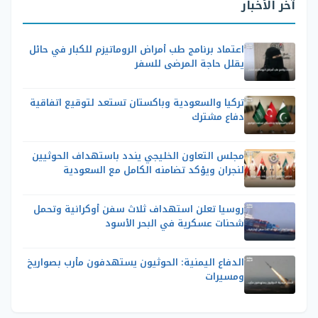
آخر الأخبار
اعتماد برنامج طب أمراض الروماتيزم للكبار في حائل
يقلل حاجة المرضى للسفر
تركيا والسعودية وباكستان تستعد لتوقيع اتفاقية
دفاع مشترك
مجلس التعاون الخليجي يندد باستهداف الحوثيين
لنجران ويؤكد تضامنه الكامل مع السعودية
روسيا تعلن استهداف ثلاث سفن أوكرانية وتحمل
شحنات عسكرية في البحر الأسود
الدفاع اليمنية: الحوثيون يستهدفون مأرب بصواريخ
ومسيرات