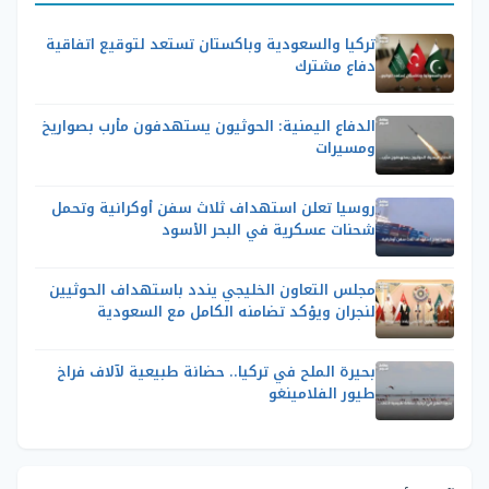
تركيا والسعودية وباكستان تستعد لتوقيع اتفاقية
دفاع مشترك
الدفاع اليمنية: الحوثيون يستهدفون مأرب بصواريخ
ومسيرات
روسيا تعلن استهداف ثلاث سفن أوكرانية وتحمل
شحنات عسكرية في البحر الأسود
مجلس التعاون الخليجي يندد باستهداف الحوثيين
لنجران ويؤكد تضامنه الكامل مع السعودية
بحيرة الملح في تركيا.. حضانة طبيعية لآلاف فراخ
طيور الفلامينغو