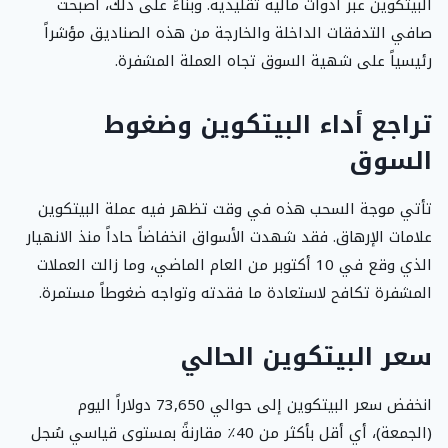
البيتكوين عبر أدوات مالية تقليدية. وبناءً على ذلك، أصبحت
صافي التدفقات الداخلة والخارجة من هذه الصناديق مؤشراً
رئيسياً على شهية السوق تجاه العملة المشفرة.
تراجع أداء البيتكوين وضغوط
السوق
تأتي موجة السحب هذه في وقت تظهر فيه عملة البيتكوين
علامات الإرهاق. فقد شهدت الأسواق انخفاضاً حاداً منذ الانهيار
الذي وقع في 10 أكتوبر من العام الماضي، وما زالت العملات
المشفرة تكافح لاستعادة ما فقدته وتواجه ضغوطاً مستمرة.
سعر البيتكوين الحالي
انخفض سعر البيتكوين إلى حوالي 73,650 دولاراً اليوم
(الجمعة)، أي أقل بأكثر من 40٪ مقارنةً بمستوى قياسي سُجل