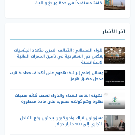
لـ2418 مستفيداً في جدة ورابغ والليث
آخر الأخبار
اللواء القحطاني: التحالف البحري متعدد الجنسيات
يعكس دور السعودية في تأمين الممرات المائية
الاستراتيجية
وسائل إعلام إيرانية: هجوم على أهداف معادية قرب
مدخل مضيق هرمز
الهيئة العامة للغذاء والدواء تسحب ثلاثة منتجات
قهوة وشوكولاتة محتوية على مادة محظورة
مسؤولون أتراك وأمريكيون يبحثون رفع التبادل
التجاري إلى 100 مليار دولار