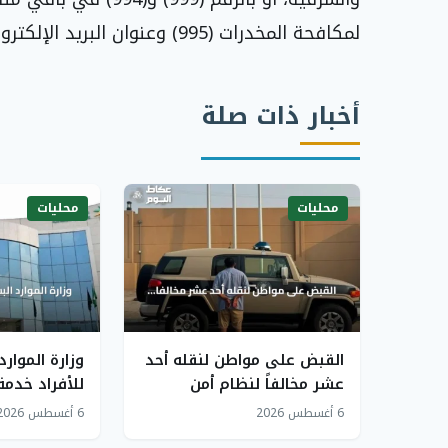
لمكافحة المخدرات (995) وعنوان البريد الإلكتروني: [email protected] لتلقي أي تقارير ذات صلة.
أخبار ذات صلة
محليات
محليات
القبض على مواطن لنقله أحد
وزارة الموارد
عشر مخالفاً لنظام أمن
للأفراد خدم
الحدود في جازان
الوافد من ال
6 أغسطس 2026
6 أغسطس 2026
المنزلي