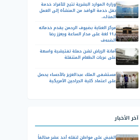
وزارة الموارد البشرية تتيح للأفراد خدمة
نقل خدمة الوافد من المنشأة إلى العمل
المنزلي
مركز العناية بضيوف الرحمن يقدم خدماته
بـ11 لغة على مدار الساعة ويعزز رضا
الضيوف
أمانة الرياض تشن حملة تفتيشية واسعة
على عربات الطعام المتنقلة
مستشفى الملك عبدالعزيز بالأحساء يحصل
على اعتماد كلية الجراحين الأمريكية
آخر الأخبار
القبض على مواطن لنقله أحد عشر مخالفاً