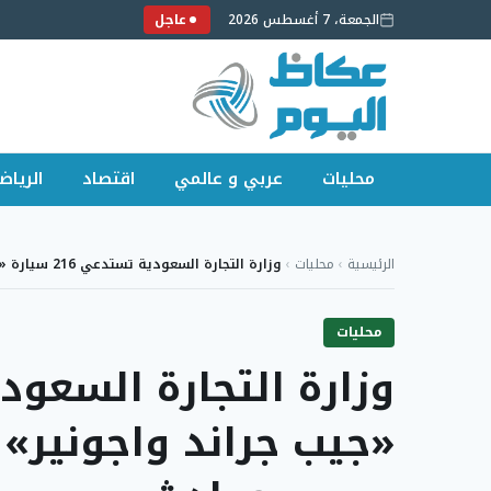
الجمعة، 7 أغسطس 2026
عاجل
محليات
عربي و عالمي
اقتصاد
الرياض
لتجاوز
لى
الرئيسية
›
محليات
›
وزارة التجارة السعودية تستدعي 216 سيارة «جيب جراند…
لمحتوى
محليات
«جيب جراند واجونير»