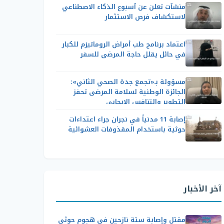
منشآت تعلن عن أسبوع الذكاء الاصطناعي
لاستكشاف فرص الاستثمار
اعتماد برنامج طب أمراض الروماتيزم للكبار
في حائل يقلل حاجة المرضى للسفر
مسؤولة بـ«تجمع جدة الصحي الثاني»:
الجائزة الوطنية لسلامة المرضى تحفز
التطوير والتنافس الإيجابي
إصابة 11 مدنياً في نجران جراء اعتداءات
حوثية باستخدام المقذوفات العشوائية
آخر الأخبار
مقتل وإصابة ستة نازحين في هجوم حوثي