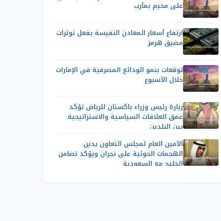
على مخيم بمأرب
ارتفاع أسعار المعادن النفيسة بفعل توترات
مضيق هرمز
توقعات بنمو الودائع المصرفية في الإمارات
خلال الأسبوع
زيارة رئيس وزراء باكستان للرياض تؤكد
عمق العلاقات السياسية والاستراتيجية
بين البلدين
الأمين العام لمجلس التعاون يدين
الهجمات الحوثية على نجران ويؤكد تضامن
الخليج مع السعودية