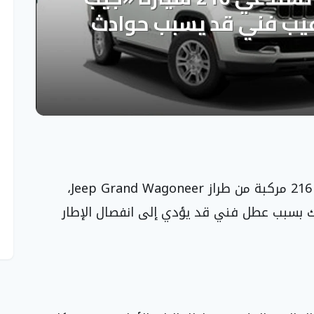
أعلنت وزارة التجارة في السعودية عن استدعاء 216 مركبة من طراز Jeep Grand Wagoneer،
لات الفترة من 2023 إلى 2025، وذلك بسبب عطل فني قد يؤدي إلى انفصال الإطار