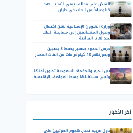
القبض على مخالف يمني لتهريب 141
كيلوغراماً من القات في جازان
وزارة الشؤون الإسلامية تعلن اكتمال
وصول المتسابقين إلى مسابقة الملك
عبدالعزيز القرآنية
حرس الحدود بعسير يضبط 3 يمنيين
وبحوزتهم 10 كيلوغرامات من القات المخدر
بين الحزم والحكمة: السعودية تصون أمنها
وتبني مستقبلها وسط العواصف الإقليمية
آخر الأخبار
دول عربية تحذر: هجوم الحوثيين على