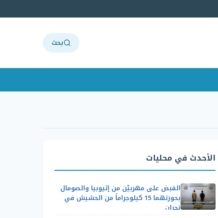
بحث
الأحدث في محليات
القبض على مهربيْن من إثيوبيا والصومال
بحوزتهما 15 كيلوجراماً من الحشيش في
نجران