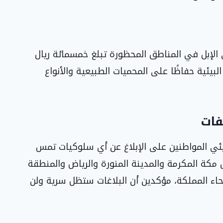
الإبل في المناطق المحظورة تبلغ خمسمائة ريال
بيئية حفاظًا على المحميات الطبيعية والأنواع
فات
ئي المواطنين على الإبلاغ عن أي سلوكيات تمس
البرية عبر الرقم 911 في مناطق مكة المكرمة والمدينة المنورة والرياض والمنطقة
رقمين 999 و996 في باقي أنحاء المملكة، مؤكدين أن البلاغات ستظل سرية ولن