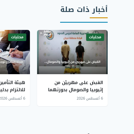
أخبار ذات صلة
محليات
محليات
القبض على مهربيْن من
هيئة التأمين
إثيوبيا والصومال بحوزتهما
للالتزام بدل
15 كيلوجراماً من الحشيش
الحقيقي خلال 30 يو
6 أغسطس 2026
6 أغسطس 2026
في نجران