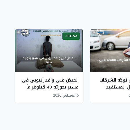
محليات
 توجّه الشركات
القبض على وافد إثيوبي في
يل المستفيد
عسير بحوزته 40 كيلوغراماً
ماً
من القات المخدر
6 أغسطس 2026