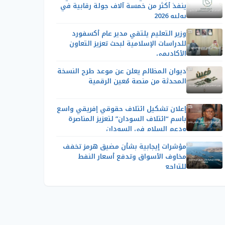
ينفذ أكثر من خمسة آلاف جولة رقابية في
يوليو 2026
وزير التعليم يلتقي مدير عام أكسفورد
للدراسات الإسلامية لبحث تعزيز التعاون
الأكاديمي
ديوان المظالم يعلن عن موعد طرح النسخة
المحدثة من منصة مُعين الرقمية
إعلان تشكيل ائتلاف حقوقي إفريقي واسع
باسم “ائتلاف السودان” لتعزيز المناصرة
ودعم السلام في السودان
مؤشرات إيجابية بشأن مضيق هرمز تخفف
مخاوف الأسواق وتدفع أسعار النفط
للتراجع