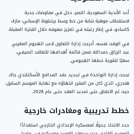
أحد الأندية السعودية، النصر، دخل في مفاوضات جدية
لاستقطاب موهبة شابة من خط وسط برشلونة الإسباني، مارك
كاسادو، في إطار رغبته في تعزيز صفوفه خلال الفترة المقبلة.
في الوقت نفسه، أدرجت إدارة التعاون لاعب الهجوم المغربي
عبد الرزاق حمدالله ضمن قائمة أهدافها للتعاقد الصيفي،
سعيًا لتقوية خطها الهجومي.
نجحت إدارة النواخذة في تجديد عقد المدافع الأسكتلندي جاك
هندري، الذي كان من المقرر انتهاؤه مع نهاية الموسم السابق،
حيث تم الاتفاق على تمديد العقد حتى عام 2028.
خطط تدريبية ومغادرات خارجية
حدد الاتحاد جدولًا لمعسكره الإعدادي الخارجي استعدادًا
للموسم القادم، حيث سيعقد العميد معسكره في ماربيا