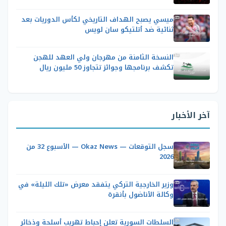
ميسي يصبح الهداف التاريخي لكأس الدوريات بعد
ثنائية ضد أتلتيكو سان لويس
النسخة الثامنة من مهرجان ولي العهد للهجن
تكشف برنامجها وجوائز تتجاوز 50 مليون ريال
آخر الأخبار
سجل التوقعات — Okaz News — الأسبوع 32 من
2026
وزير الخارجية التركي يتفقد معرض «تلك الليلة» في
وكالة الأناضول بأنقرة
السلطات السورية تعلن إحباط تهريب أسلحة وذخائر