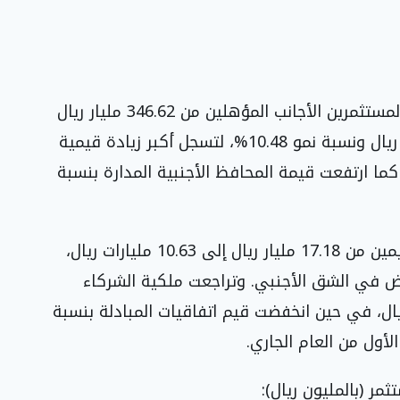
وفي شريحة الاستثمار الأجنبي، صعدت ملكية المستثمرين الأجانب المؤهلين من 346.62 مليار ريال
إلى 382.94 مليار ريال، بزيادة بلغت 36.32 مليار ريال ونسبة نمو 10.48%، لتسجل أكبر زيادة قيمية
كما ارتفعت قيمة المحافظ الأجنبية المدارة بنسبة
وفي المقابل، انخفضت ملكية المستثمرين المقيمين من 17.18 مليار ريال إلى 10.63 مليارات ريال،
ر نسبة انخفاض في الشق الأجنبي. وتراجعت ملكية الشركاء
ن بنسبة 7.12% لتبلغ 49.50 مليار ريال، في حين انخفضت قيم اتفاقيات المبادلة بنسبة
 (بالمليون ريال):