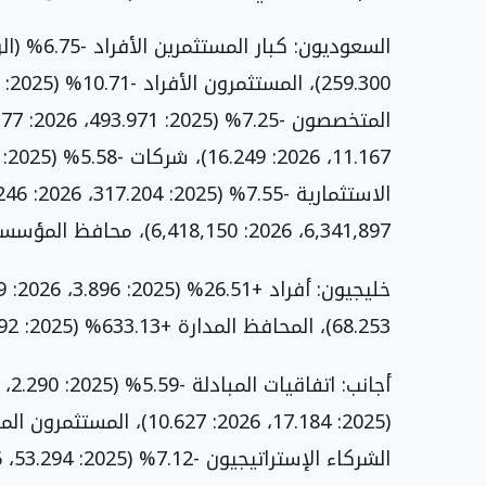
6,341,897، 2026: 6,418,150)، محافظ المؤسسات المدارة +39.51% (2025: 49.851، 2026: 69.549).
68.253)، المحافظ المدارة +633.13% (2025: 492، 2026: 3.607).