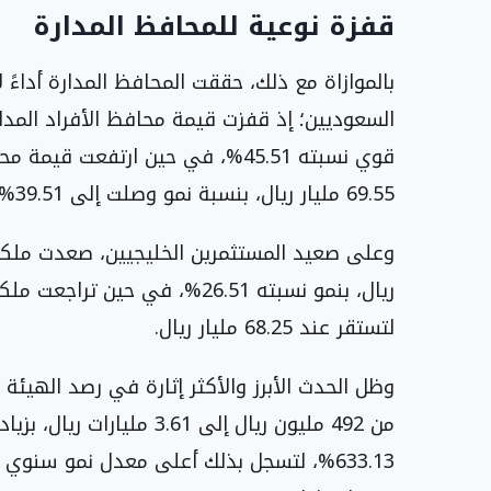
قفزة نوعية للمحافظ المدارة
بالموازاة مع ذلك، حققت المحافظ المدارة أداءً لا
69.55 مليار ريال، بنسبة نمو وصلت إلى 39.51%.
لتستقر عند 68.25 مليار ريال.
وظل الحدث الأبرز والأكثر إثارة في رصد الهيئة م
633.13%، لتسجل بذلك أعلى معدل نمو سنو