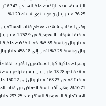
76.25 مليار ريال ونمو سنوي نسبته 1.20%.
وفي المقابل، شهدت معظم فئات المستثمرين ال
ريال وبنسبة 7.25% لتصل إلى 458.18 مليار ريال.
10.71%، وهي أكبر نسبة انخفاض بين فئات ا
الاستثمارية السعودية لتستقر عند 293.25 مليار ريال وبنسبة تراجع بلغت 7.55%.