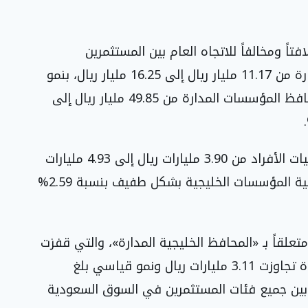
فتاً ومخالفاً للاتجاه العام بين المستثمرين
السعوديين؛ إذ قفزت قيمة محافظ الأفراد المدارة من 11.17 مليار ريال إلى 16.25 مليار ريال، بنمو
قوي نسبته 45.51%، في حين ارتفعت قيمة محافظ المؤسسات المدارة من 49.85 مليار ريال إلى
وعلى صعيد المستثمرين الخليجيين، صعدت ملكيات الأفراد من 3.90 مليارات ريال إلى 4.93 مليارات
ريال، بنمو نسبته 26.51%، في حين تراجعت ملكية المؤسسات الخليجية بشكل طفيف بنسبة 2.59%
تعلقاً بـ «المحافظ الخليجية المدارة»، والتي قفزت
من 492 مليون ريال إلى 3.61 مليارات ريال، بزيادة تجاوزت 3.11 مليارات ريال ونمو قياسي بلغ
ي بين جميع فئات المستثمرين في السوق السعودية