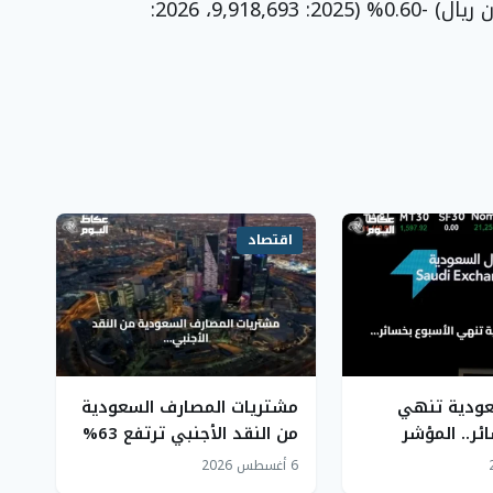
11.533، 2026: 16.901). إجمالي السوق (بالمليون ريال) -0.60% (2025: 9,918,693، 2026:
اقتصاد
عودية تنهي
مشتريات المصارف السعودية
ئر.. المؤشر
من النقد الأجنبي ترتفع 63%
في يونيو 2026
6 أغسطس 2026