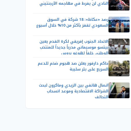
النادي لن يفرط في مهاجمه الأرجنتيني
رصد «عكاظ»: 18 شركة في السوق
السعودي تقفز بأكثر من 10% خلال أسبوع
الاتحاد الجنوب إفريقي لكرة القدم يعين
بيتسو موسيماني مدرباً جديداً للمنتخب
الوطني خلفاً لهوغو بروس
حاكم دارفور يعلن صد هجوم ضخم للدعم
السريع على بئر سليبة
اتصال هاتفي بين الزيدي وماكرون لبحث
الشراكة الاقتصادية وموعد انسحاب
التحالف