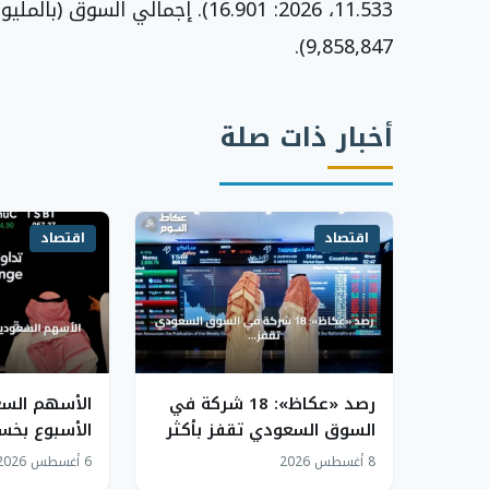
9,858,847).
أخبار ذات صلة
اقتصاد
اقتصاد
رصد «عكاظ»: 18 شركة في
الأسهم الس
السوق السعودي تقفز بأكثر
الأسبوع بخسا
من 10% خلال أسبوع
العام يهبط 76 نقطة
8 أغسطس 2026
6 أغسطس 2026