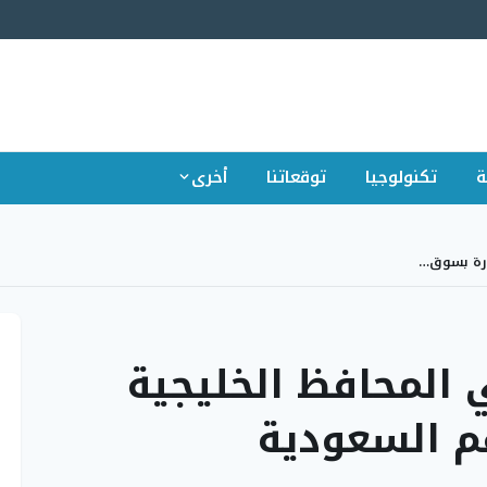
ة
تكنولوجيا
توقعاتنا
أخرى
بة 633% في المحافظ الخليجية
م السعودية