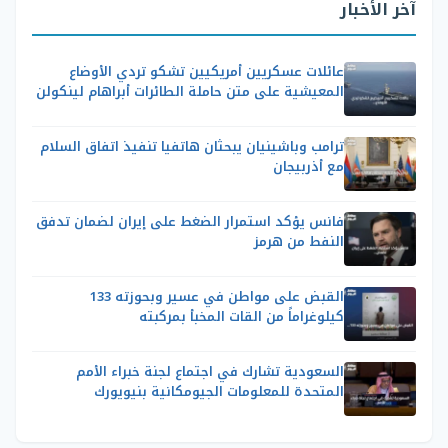
آخر الأخبار
عائلات عسكريين أمريكيين تشكو تردي الأوضاع
المعيشية على متن حاملة الطائرات أبراهام لينكولن
ترامب وباشينيان يبحثان هاتفيا تنفيذ اتفاق السلام
مع أذربيجان
فانس يؤكد استمرار الضغط على إيران لضمان تدفق
النفط من هرمز
القبض على مواطن في عسير وبحوزته 133
كيلوغراماً من القات المخبأ بمركبته
السعودية تشارك في اجتماع لجنة خبراء الأمم
المتحدة للمعلومات الجيومكانية بنيويورك