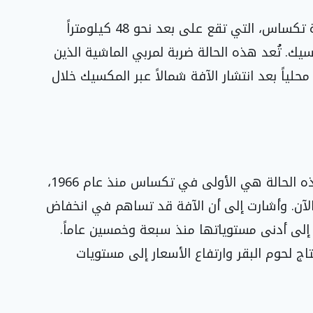
تم التأكد من إصابة عجل في بلدة لا بريور بولاية تكساس، التي تقع على بعد نحو 48 كيلومتراً
يك. تُعد هذه الحالة ضربة لمربي الماشية الذين
حلياً بعد انتشار الآفة شمالاً عبر المكسيك خلال
أفادت وزيرة الزراعة الأمريكية بروك رولينز أن هذه الحالة هي الأولى في تكساس منذ عام 1966،
 الآن. وأشارت إلى أن الآفة قد تساهم في انخفاض
لى أدنى مستوياتها منذ سبعة وخمسين عاماً.
ج لحوم البقر وارتفاع الأسعار إلى مستويات