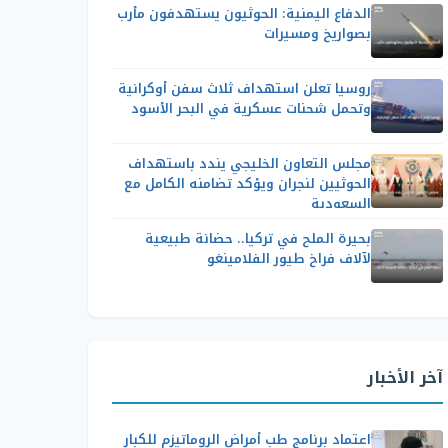
الدفاع اليمنية: الحوثيون يستهدفون مأرب
بصواريخ ومسيرات
روسيا تعلن استهداف ثلاث سفن أوكرانية
وتحمل شحنات عسكرية في البحر الأسود
مجلس التعاون الخليجي يندد باستهداف
الحوثيين لنجران ويؤكد تضامنه الكامل مع
السعودية
بحيرة الملح في تركيا.. حضانة طبيعية
لآلاف فراخ طيور الفلامينغو
آخر الأخبار
اعتماد برنامج طب أمراض الروماتيزم للكبار