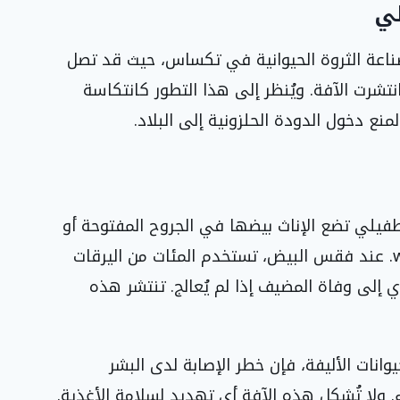
لي
صناعة الثروة الحيوانية في تكساس، حيث قد تصل
نحو 1.8 مليار دولار إذا انتشرت الآفة. ويُنظر إلى هذا التطور كانتكاسة
منع دخول الدودة الحلزونية إلى البلاد.
 طفيلي تضع الإناث بيضها في الجروح المفتوحة أو
الأغشية المخاطية لأي حيوان ذ warm‑blooded. عند فقس البيض، تستخدم المئات من اليرقات
ي إلى وفاة المضيف إذا لم يُعالج. تنتشر هذه
وانات الأليفة، فإن خطر الإصابة لدى البشر
. ولا تُشكل هذه الآفة أي تهديد لسلامة الأغذية.