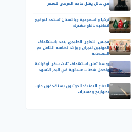
في حائل يقلل حاجة المرضى للسفر
تركيا والسعودية وباكستان تستعد لتوقيع
اتفاقية دفاع مشترك
مجلس التعاون الخليجي يندد باستهداف
الحوثيين لنجران ويؤكد تضامنه الكامل مع
السعودية
روسيا تعلن استهداف ثلاث سفن أوكرانية
وتحمل شحنات عسكرية في البحر الأسود
الدفاع اليمنية: الحوثيون يستهدفون مأرب
بصواريخ ومسيرات