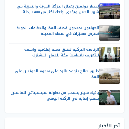
إعصار دولفين يعطل الحركة الجوية والبحرية في
شرق الصين ويؤدي لإلغاء أكثر من 1400 رحلة
الحوثيون يجددون قصف المخا والدفاعات الجوية
تعترض مسيّرات في سماء المدينة
الرئاسة التركية تطلق حملة إعلامية واسعة
للتعريف باتفاقية مكة للدفاع المشترك
طارق صالح يتوعد بالرد على هجوم الحوثيين على
المخا
يانيك سينر ينسحب من بطولة سينسيناتي للماسترز
بسبب إصابة في الركبة اليمنى
آخر الأخبار