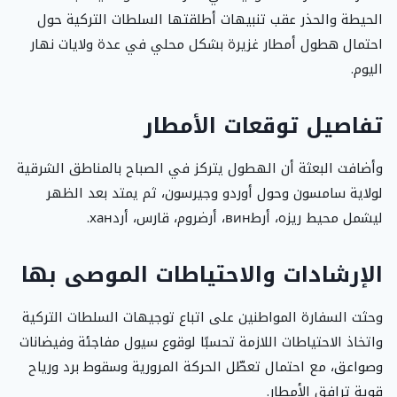
الحيطة والحذر عقب تنبيهات أطلقتها السلطات التركية حول
احتمال هطول أمطار غزيرة بشكل محلي في عدة ولايات نهار
اليوم.
تفاصيل توقعات الأمطار
وأضافت البعثة أن الهطول يتركز في الصباح بالمناطق الشرقية
لولاية سامسون وحول أوردو وجيرسون، ثم يمتد بعد الظهر
ليشمل محيط ريزه، أرطвин، أرضروم، قارس، أردхан.
الإرشادات والاحتياطات الموصى بها
وحثت السفارة المواطنين على اتباع توجيهات السلطات التركية
واتخاذ الاحتياطات اللازمة تحسبًا لوقوع سيول مفاجئة وفيضانات
وصواعق، مع احتمال تعطّل الحركة المرورية وسقوط برد ورياح
قوية ترافق الأمطار.