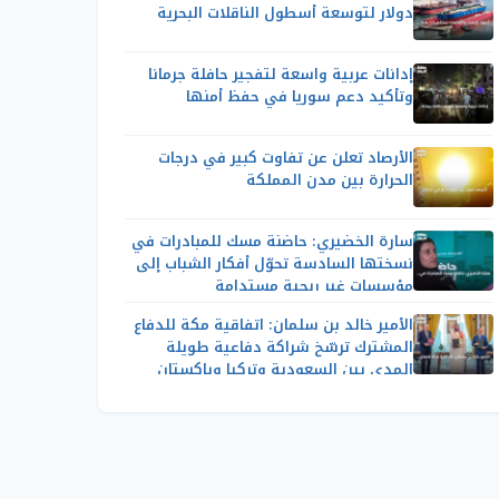
دولار لتوسعة أسطول الناقلات البحرية
إدانات عربية واسعة لتفجير حافلة جرمانا
وتأكيد دعم سوريا في حفظ أمنها
الأرصاد تعلن عن تفاوت كبير في درجات
الحرارة بين مدن المملكة
سارة الخضيري: حاضنة مسك للمبادرات في
نسختها السادسة تحوّل أفكار الشباب إلى
مؤسسات غير ربحية مستدامة
الأمير خالد بن سلمان: اتفاقية مكة للدفاع
المشترك ترسّخ شراكة دفاعية طويلة
المدى بين السعودية وتركيا وباكستان