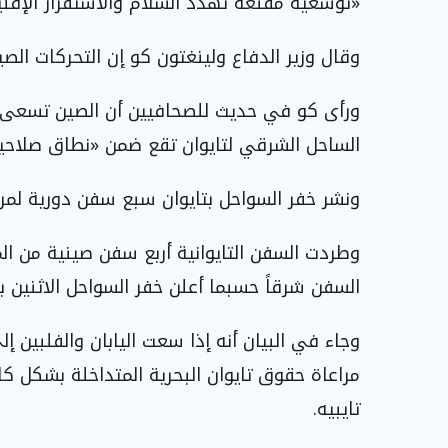
«توسعية مُقنّعة تُهدد السلام والاستقرار الإقلي
وقال وزير الدفاع ولينغتون كو إن التحركات الصي
ورأى كو في حديث للصحافيين أن الصين تسعى من 
الساحل الشرقي لتايوان تقع ضمن «نطاق صلاحيات
ونشر خفر السواحل بتايوان سبع سفن دورية لمرا
وطردت السفن التايوانية أربع سفن صينية من الم
السفن شرقاً حسبما أعلن خفر السواحل الاثنين 
وجاء في البيان أنه إذا سعت اليابان والفلبين 
مراعاة حقوق تايوان البحرية المتداخلة بشكل ك
تايبيه.