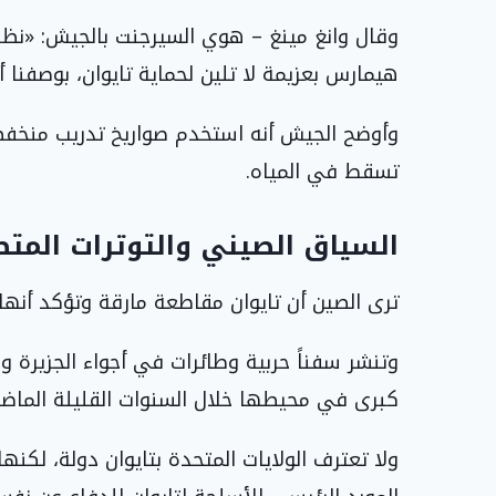
وقال وانغ مينغ – هوي السيرجنت بالجيش: «نظرا
هيمارس بعزيمة لا تلين لحماية تايوان، بوصفنا 
وأوضح الجيش أنه استخدم صواريخ تدريب منخفضة 
تسقط في المياه.
السياق الصيني والتوترات المت
ترى الصين أن تايوان مقاطعة مارقة وتؤكد أنه
وتنشر سفناً حربية وطائرات في أجواء الجزيرة وس
كبرى في محيطها خلال السنوات القليلة الماضي
ولا تعترف الولايات المتحدة بتايوان دولة، لكن