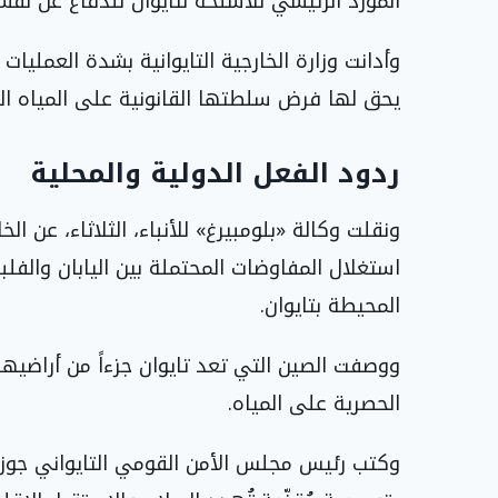
المورد الرئيسي للأسلحة لتايوان للدفاع عن نفس
وأدانت وزارة الخارجية التايوانية بشدة العمليات 
يحق لها فرض سلطتها القانونية على المياه ال
ردود الفعل الدولية والمحلية
ونقلت وكالة «بلومبيرغ» للأنباء، الثلاثاء، عن ال
استغلال المفاوضات المحتملة بين اليابان والف
المحيطة بتايوان.
ووصفت الصين التي تعد تايوان جزءاً من أراضيها
الحصرية على المياه.
وكتب رئيس مجلس الأمن القومي التايواني جوز