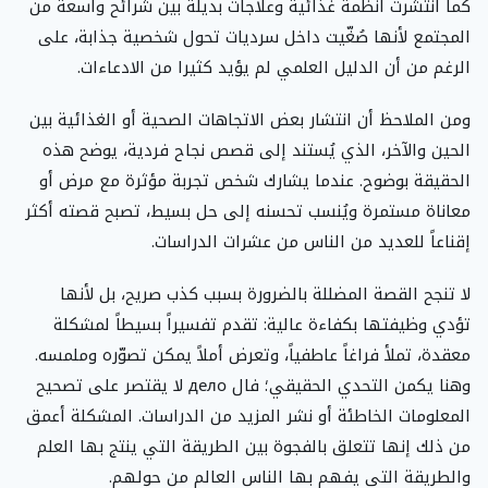
كما انتشرت أنظمة غذائية وعلاجات بديلة بين شرائح واسعة من
المجتمع لأنها صُغّيت داخل سرديات تحول شخصية جذابة، على
الرغم من أن الدليل العلمي لم يؤيد كثيرا من الادعاءات.
ومن الملاحظ أن انتشار بعض الاتجاهات الصحية أو الغذائية بين
الحين والآخر، الذي يُستند إلى قصص نجاح فردية، يوضح هذه
الحقيقة بوضوح. عندما يشارك شخص تجربة مؤثرة مع مرض أو
معاناة مستمرة ويُنسب تحسنه إلى حل بسيط، تصبح قصته أكثر
إقناعاً للعديد من الناس من عشرات الدراسات.
لا تنجح القصة المضللة بالضرورة بسبب كذب صريح، بل لأنها
تؤدي وظيفتها بكفاءة عالية: تقدم تفسيراً بسيطاً لمشكلة
معقدة، تملأ فراغاً عاطفياً، وتعرض أملاً يمكن تصوّره وملمسه.
وهنا يكمن التحدي الحقيقي؛ فال дело لا يقتصر على تصحيح
المعلومات الخاطئة أو نشر المزيد من الدراسات. المشكلة أعمق
من ذلك إنها تتعلق بالفجوة بين الطريقة التي ينتج بها العلم
والطريقة التي يفهم بها الناس العالم من حولهم.