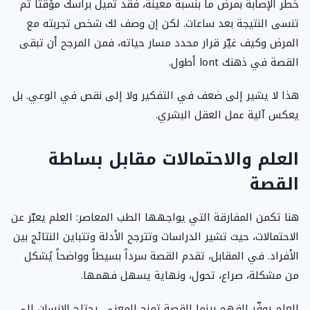
خطر الإصابة بمرض ما بنسبة معينة، فقد تميل برأسك مؤقتاً ثم
تنسى النتيجة بعد ساعات. لكن إن وصف لك شخص تجربته مع
المرض وكيف غيّر قرار محدد مسار حياته، فمن المرجح أن تبقى
القصة في ذهنك lont أطول.
هذا لا يشير إلى ضعف في التفكير ولا إلى نقص في الوعي. بل
يعكس آلية عمل العقل البشري.
العلم والاحتمالات مقابل بساطة
القصة
هنا تكمن المفارقة التي يواجهها الطب المعاصر: العلم يعبّر عن
الاحتمالات، حيث تشير الدراسات وتترجح الأدلة وتتباين النتائج بين
الأفراد. في المقابل، تقدم القصة سرداً بسيطاً وواضحاً يُشكل
من مشكلة، صراع، تحول، ونهاية يسهل فهمها.
العلم يوفّر الفهم بينما القصة تمنح المعنى. يحتاج الإنسان إلى