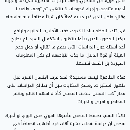
عانى طويلاً من السكري. وصف الزيارات المتكررة للعيادة، وتجربة
أدوية متنوعة، وإجراء فحوصات لا تنتهي. ثم توقف briefly
وقال: «لكن الذي غير حياته فعلاً كان شيئاً مختلفاً totalmente».
في تلك اللحظة ساد الهدوء، خفت الأحاديث الجانبية وارتفع
تركيز الحضور، الذين بدأوا ينتظرون استكمال السرد. لم يطرح
أحد أسئلة حول الدراسات التي تدعم ما يُقال، أو حول حجم
العينة أو قوة الدليل. ما جذب انتباههم لم تكن المعلومات
المجردة بل القصة نفسها.
هذه الظاهرة ليست مستجدة؛ فقد عرف الإنسان السرد قبل
ظهور المختبرات، وسمع الحكايات قبل أن يطالع الدراسات. على
مدار آلاف السنين، خدمت القصص كأداة لفهم العالم وتعلم
المخاطر والفرص والخبرات.
لهذا السبب تحتفظ القصص بتأثيرها القوي حتى اليوم. لو أخبرك
شخص أن دراسة شملت عشرة آلاف فرد أظهرت انخفاضاً في