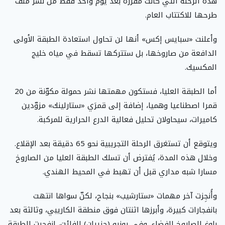
هذه الرحلة التي كانت مقررة بعد يوم واحد فقط من نشر ملف
طرحها للاكتتاب العام.
وأعلنت «سبايس إكس» أنها لن تحاول استعادة الطبقة الأولى
الدافعة من صاروخها، بل ستتركها تسقط في مياه خليج
المكسيك.
أما الطبقة العليا، فستكون مهمتها نشر حمولة مكوّنة من 20
قمرا اصطناعيا وهميا، إضافة إلى قمرَي «ستارلينك» مزوّدين
كاميرات، سيحاولان تحليل فعالية الدرع الحرارية للمركبة.
ويتوقع أن تستغرق الرحلة التجريبية نحو 65 دقيقة بعد الإقلاع.
وخلال هذه المدة، يُفترض أن تسلك الطبقة العليا من الصاروخ
مسارا شبه مداري قبل أن تهبط في المحيط الهندي.
وأُنجِزت آخر مهمات «ستارشيب» بنجاح، لكنّ سواها انتهت
بانفجارات كبيرة، وأبرزها اثنتان فوق منطقة الكاريبي، وثالثة بعد
بلوغ الصاروخ الفضاء. وفي يونيو (حزيران) الفائت، انفجرت الطبقة