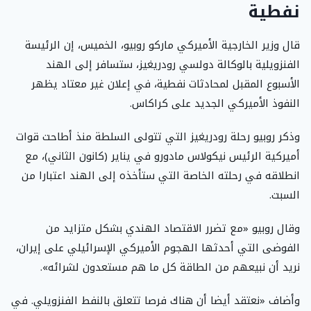
نفطية
قال وزير الخارجية الأميركي ماركو روبيو، الخميس، إن الرئيسة
الفنزويلية بالوكالة دولسي رودريغيز، ستسافر إلى الهند
الأسبوع المقبل لمحادثات نفطية، في إعلان غير معتاد يظهر
النفوذ الأميركي الجديد على كراكاس.
وذكر روبيو رحلة رودريغيز التي تتولى السلطة منذ أطاحت قوات
أميركية الرئيس نيكولاس مادورو في يناير (كانون الثاني)، مع
انطلاقه في رحلته الخاصة التي ستأخذه إلى الهند اعتبارا من
السبت.
وقال روبيو «مع تضرر الاقتصاد الهندي بشكل متزايد من
الفوضى التي أحدثها الهجوم الأميركي الإسرائيلي على إيران،
نريد أن نبيعهم من الطاقة كل ما هم مستعدون لشرائه».
وأضاف «نعتقد أيضا أن هناك فرصا تتعلق بالنفط الفنزويلي. في