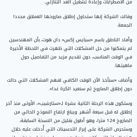
من الاضطرابات وإعادة تشغيل العد التنازلي.
وقالت الشركة إنها ستحاول إطلاق صاروخها العملاق مجددا
الجمعة.
وأفاد الناطق باسم «سبايس إكس» دان هوت، بأن المهندسين
لم يتمكنوا من حل المشكلات التي ظهرت في اللحظة الأخيرة
في الوقت المناسب، دون تقديم مزيد من التفاصيل حول
ماهيتها.
وأضاف «سنأخذ الآن الوقت الكافي لفهم المشكلات التي حالت
دون إطلاق الصاروخ ثم سنعيد الكرة غدا».
وستكون هذه الرحلة الثانية عشرة لـ«ستارشيب»، الأولى منذ آخر
إطلاق له قبل سبعة أشهر. ويبلغ ارتفاع النموذج الحالي من
الصاروخ 124 مترا، وهو أطول بقليل من النسخة السابقة،
وستحرص الشركة على إبراز التحسينات التي أُدخلت عليه خلال