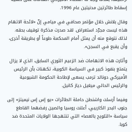
إسقاط طائرتين مدنيتين عام 1996.
وقال بلانش خلال مؤتمر صحافي في ميامي إنّ «لائحة الاتهام
هذه ليست مجرّد استعراض. لقد صدرت مذكرة توقيف بحقه.
لذلك نتوقع منه أن يمثل أمام المحكمة طوعاً أو بطريقة أخرى،
وأن يقبع في السجن».
وأثارت هذه الاتهامات ضد الزعيم الثوري السابق، الذي لا يزال
يتمتع بنفوذ كبير في السياسة الكوبية، تكهنات بأن الرئيس
الأميركي دونالد ترمب يسعى لإطاحة الحكومة الشيوعية
والرئيس الحالي ميغيل دياز كانيل.
وفيما أرسلت واشنطن حاملة الطائرات «يو إس إس نيميتز» إلى
جنوب البحر الكاريبي، أعلنت روسيا والصين رفضهما القاطع
سياسة «التلويح بالعصا» التي تنتهجها الولايات المتحدة ضد
كوبا.