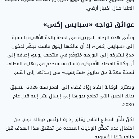
العليا خلال اختبار أرضي.
عوائق تواجه «سبايس إكس»
وتأتي هذه الرحلة التجريبية في لحظة بالغة الأهمية بالنسبة
إلى «سبايس إكس»، إذ أن مالكها إيلون ماسك يجهّز لدخول
مدوّ للشركة إلى البورصة مُتوقَع في منتصف يونيو، إضافة إلى
أن وكالة الفضاء الأميركية (ناسا) ستستخدم في نهاية المطاف
نسخة معدّلة من صاروخ «ستارشيب» في رحلاتها إلى القمر.
وتعتزم الوكالة إيفاد روّاد فضاء إلى القمر سنة 2028، لتسبق
بذلك الصين التي تطمح بدورها إلى إرسال بشر إليه قبل عام
2030.
لكنّ تأخّر القطاع الخاص يقلق إدارة الرئيس دونالد ترمب من
احتمال عدم تمكُّن الولايات المتحدة من تحقيق هذا الهدف قبل
منافِستها الآسيوية.