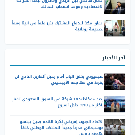
اتصال هاتفي بين الزيدي وماكرون لبحث الشراكة
الاقتصادية وموعد انسحاب التحالف
اتفاق مكة للدفاع المشترك يثير قلقاً في أثينا وفقاً
لصحيفة يونانية
آخر الأخبار
سيميوني يغلق الباب أمام رحيل ألفاريز: النادي لن
يفرط في مهاجمه الأرجنتيني
رصد «عكاظ»: 18 شركة في السوق السعودي تقفز
بأكثر من 10% خلال أسبوع
الاتحاد الجنوب إفريقي لكرة القدم يعين بيتسو
موسيماني مدرباً جديداً للمنتخب الوطني خلفاً
لهوغو بروس