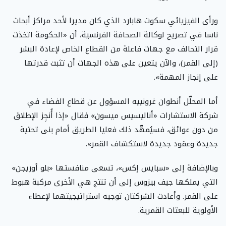
ورأى الفيزيائي سكوت هابارد الذي كان مديرا لأحد مراكز أبحاث
ناسا في تصريح لوكالة الصحافة الفرنسية، أن «الحكومة اتخذت
قرار التحالف مع جهات فاعلة من القطاع الخاص لإعادة البشر
(إلى القمر)، والآن يتعين على هذه الجهات أن تثبت قدرتها
على إنجاز المهمة».
أما المحلّل أنطوان غرونييه المسؤول عن قطاع الفضاء في
شركة الاستشارات «أناليسيس ميسون» فقال «إذا أُنجِز الإطلاق
من دون عوائق، فسيُمهّد ذلك فعليا الطريق أمام بنى تحتية
جديدة وعقود جديدة لاستكشاف القمر».
وبالإضافة إلى «سبايس إكس»، تسعى منافستها «بلو أوريجن»
التي يملكها جيف بيزوس إلى أن تنتج هي الأخرى مركبة هبوط
على القمر. وأعادت الشركتان توجيه استراتيجيتهما لإعطاء
الأولوية للبعثات القمرية.