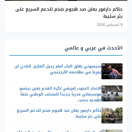
حاكم دارفور يعلن صد هجوم ضخم للدعم السريع على
بئر سليبة
8 أغسطس 2026
الأحدث في عربي و عالمي
سيميوني يغلق الباب أمام رحيل ألفاريز: النادي لن
يفرط في مهاجمه الأرجنتيني
الاتحاد الجنوب إفريقي لكرة القدم يعين بيتسو
موسيماني مدرباً جديداً للمنتخب الوطني خلفاً
لهوغو بروس
حاكم دارفور يعلن صد هجوم ضخم للدعم السريع
على بئر سليبة