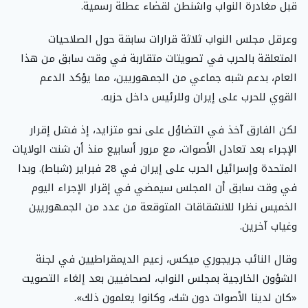
قبل مغادرة النواب واشنطن لقضاء عطلة رسمية.
وعرقل مجلس النواب ثلاثة قرارات سابقة حول الصلاحيات
المتعلقة بالحرب في تصويتات متقاربة في وقت سابق من هذا
العام، بدعم شبه جماعي من الجمهوريين، مما يؤكد الدعم
القوي للحرب على إيران وللرئيس داخل حزبه.
لكن الفارق آخذ في التضاؤل على نحو متزايد، إذ فشل إقرار
الإجراء بعد تعادل الأصوات، مع مرور أسابيع منذ أن شنت الولايات
المتحدة وإسرائيل الحرب على إيران في 28 فبراير (شباط). وبدا
في وقت سابق أن المجلس سيمضي في إقرار الإجراء اليوم
الخميس نظرا للانشقاقات المتوقعة من عدد من الجمهوريين
وغياب آخرين.
وقال النائب جريجوري ميكس، زعيم الديمقراطيين في لجنة
الشؤون الخارجية بمجلس النواب، لصحافيين بعد إلغاء التصويت
«كان لدينا الأصوات دون شك، وكانوا يعلمون ذلك».