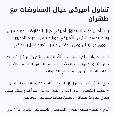
تفاؤل أميركي حيال المفاوضات مع
طهران
برزت أمس مؤشرات تفاؤل أميركي حيال المفاوضات مع طهران
وسط تمسك الرئيس الأميركي دونالد ترمب بإخراج المخزون
النووي من إيران. وفي المقابل ظهرت تحفظات إيرانية في.
استبقت واشنطن المفاوضات الأمنية بين لبنان وإسرائيل في 29
مايو (أيار)، بعقوبات طالت ضابطين في الجيش اللبناني والأمن
العام، للمرة الأولى في تاريخ العقوبات.
قال مسؤولون عراقيون إن الولايات المتحدة وضعت خطة لحل
«الحشد الشعبي» في العراق، على مراحل، تبدأ بنزع سلاح ثقيل
وعزل قيادات فصائل وتعيين ضباط محترفين مشرفين.
تُوّج «النصر» بلقب الدوري السعودي للمحترفين للمرة الـ11 في