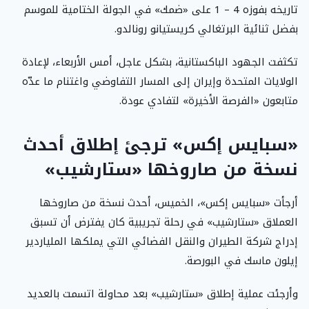
تاريخه بفوزه 4 – 1 على «ضمك» في الجولة الختامية للموسم
بفضل ثنائية البرتغالي كريستيانو رونالدو.
تكثفت الجهود الباكستانية، بشكل عاجل، أمس الأربعاء، لإعادة
الولايات المتحدة وإيران إلى المسار التفاوضي واغتنام ما عدّه
متابعون «الفرصة الأخيرة» لتفادي عودة.
«سبايس إكس» ترجئ إطلاق أحدث
نسخة من صاروخها «ستارشيب»
أرجأت «سبايس إكس»، الخميس، أحدث نسخة من صاروخها
العملاق «ستارشيب» في رحلة تجريبية كان يفترض أن تسبق
إدراج شركة الطيران والنقل الفضائي التي يملكها الملياردير
إيلون ماسك في البورصة.
وأرجئت عملية إطلاق «ستارشيب» بعد محاولة اتسمت بالعديد