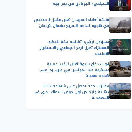
السياحي» اليوناني في بحر إيجه
شبكة أطباء السودان تعلن مقتل 4 مدنيين
في هجوم للدعم السريع بشمال كردفان
مسؤول تركي: اتفاقية مكة للدفاع
المشترك تعزز الردع الجماعي والاستقرار
الإقليمي
قوات دفاع شبوة تعلن تنفيذ عملية
عسكرية ضد الحوثيين في مأرب رداً على
هجوم مسيرة
مطارات جدة تحصل على شهادة LEED
ذهبية وترخيص أول حوض أسماك بحري في
السعودية