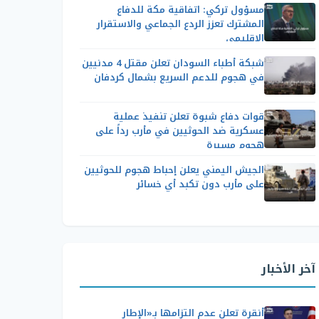
مسؤول تركي: اتفاقية مكة للدفاع
المشترك تعزز الردع الجماعي والاستقرار
الإقليمي
شبكة أطباء السودان تعلن مقتل 4 مدنيين
في هجوم للدعم السريع بشمال كردفان
قوات دفاع شبوة تعلن تنفيذ عملية
عسكرية ضد الحوثيين في مأرب رداً على
هجوم مسيرة
الجيش اليمني يعلن إحباط هجوم للحوثيين
على مأرب دون تكبد أي خسائر
آخر الأخبار
أنقرة تعلن عدم التزامها بـ«الإطار