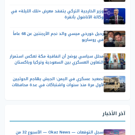
وزير الخارجية التركي يتفقد معرض «تلك الليلة» في
وكالة الأناضول بأنقرة
رحيل خورخي ميسي والد نجم الأرجنتين عن 68 عاماً
في روساريو
محلل سياسي يوضح أن اتفاقية مكة تعكس استمرار
التعاون العسكري بين السعودية وتركيا وباكستان
تصعيد عسكري في اليمن: الجيش يهاجم الحوثيين
لأول مرة منذ سنوات واشتباكات في عدة محافظات
آخر الأخبار
سجل التوقعات — Okaz News — الأسبوع 32 من