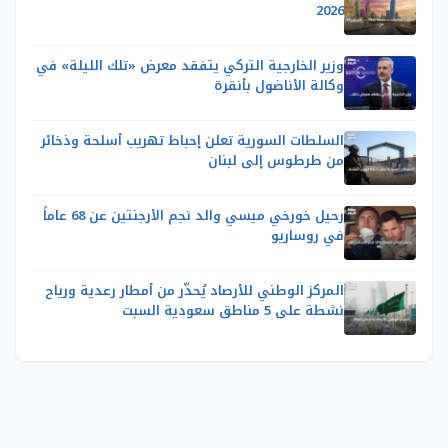
2026
وزير الخارجية التركي يتفقد معرض «تلك الليلة» في
وكالة الأناضول بأنقرة
السلطات السورية تعلن إحباط تهريب أسلحة وذخائر
من طرطوس إلى لبنان
رحيل خورخي ميسي والد نجم الأرجنتين عن 68 عاماً
في روساريو
المركز الوطني للأرصاد يُحذّر من أمطار رعدية ورياح
نشطة على 5 مناطق سعودية السبت