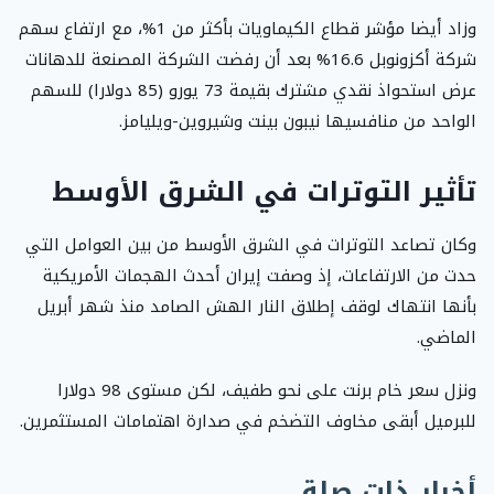
وزاد أيضا مؤشر قطاع الكيماويات بأكثر من 1%، مع ارتفاع سهم
شركة أكزونوبل 16.6% بعد أن رفضت الشركة المصنعة للدهانات
عرض استحواذ نقدي مشترك بقيمة 73 يورو (85 دولارا) للسهم
الواحد من منافسيها نيبون بينت وشيروين-ويليامز.
تأثير التوترات في الشرق الأوسط
وكان تصاعد التوترات في الشرق الأوسط من بين العوامل التي
حدت من الارتفاعات، إذ وصفت إيران أحدث الهجمات الأمريكية
بأنها انتهاك لوقف إطلاق النار الهش الصامد منذ شهر أبريل
الماضي.
ونزل سعر خام برنت على نحو طفيف، لكن مستوى 98 دولارا
للبرميل أبقى مخاوف التضخم في صدارة اهتمامات المستثمرين.
أخبار ذات صلة