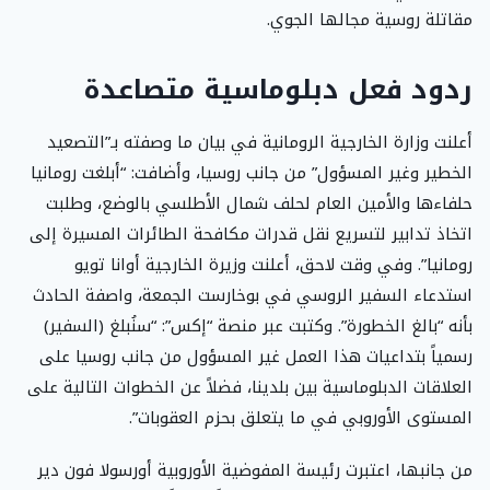
مقاتلة روسية مجالها الجوي.
ردود فعل دبلوماسية متصاعدة
أعلنت وزارة الخارجية الرومانية في بيان ما وصفته بـ”التصعيد
الخطير وغير المسؤول” من جانب روسيا، وأضافت: “أبلغت رومانيا
حلفاءها والأمين العام لحلف شمال الأطلسي بالوضع، وطلبت
اتخاذ تدابير لتسريع نقل قدرات مكافحة الطائرات المسيرة إلى
رومانيا”. وفي وقت لاحق، أعلنت وزيرة الخارجية أوانا تويو
استدعاء السفير الروسي في بوخارست الجمعة، واصفة الحادث
بأنه “بالغ الخطورة”. وكتبت عبر منصة “إكس”: “سنُبلغ (السفير)
رسمياً بتداعيات هذا العمل غير المسؤول من جانب روسيا على
العلاقات الدبلوماسية بين بلدينا، فضلاً عن الخطوات التالية على
المستوى الأوروبي في ما يتعلق بحزم العقوبات”.
من جانبها، اعتبرت رئيسة المفوضية الأوروبية أورسولا فون دير