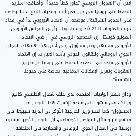
لاين أن “العدوان الروسي تجاوز خطاً جديداً”، وأضافت: “سنزيد
الضغط على روسيا في حين نعزز أمننا وقدرات الردع لدينا، بخاصة
على الحدود الشرقية”، موضحة أن الاتحاد الأوروبي بدأ في إعداد
حزمة العقوبات الـ21 ضد روسيا. وقال رئيس المجلس الأوروبي
أنطونيو كوستا: “إن التصعيد الروسي في أراضي الاتحاد
الأوروبي مستهتر وغير مسؤول. إنني أدين هذا الانتهاك للمجال
الجوي الروماني وللقانون الدولي بأشد العبارات. إن الاتحاد
الأوروبي متحد في تصعيد الضغط على روسيا عن طريق
العقوبات وتعزيز الإمكانات الدفاعية، بخاصة على حدودنا
الشرقية”.
ودان سفير الولايات المتحدة لدى حلف شمال الأطلسي كاثيو
ويتاكر، في منشور على منصة “إكس”، هذا “التوغل غير
المسؤول”. كما اعتبر وزير الخارجية الأوكراني أندريه سيبيغا، في
منشور عبر وسائل التواصل الاجتماعي، أن “التوغل الأخير لمسيرة
روسية في المجال الجوي الروماني وانفجارها في المنطقة