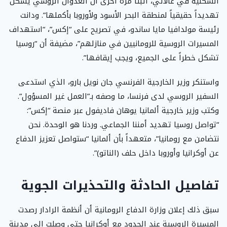
السكنية في غالاتي، أثبتا مرة أخرى أن العدوان الروسي يشكل
تهديداً حقيقياً لمنطقة البحر الأسود ولأوروبا بأكملها”. ودانت
رئيسة مولدافيا مايا ساندو، في تصريح على “إكس”، “استهداف
المسيرات الروسية للرومانيين في منازلهم”، مضيفة أن “روسيا
تشكل خطراً على الجميع، ويجب إيقافها”.
واستنكر وزير الخارجية الفرنسي جان نويل بارو، الذي استدعى
السفير الروسي لدى فرنسا، ما وصفه بـ”العمل غير المسؤول”.
وكتب وزير خارجية ألمانيا يوهان فاديفول عبر منصة “إكس”:
“تواصل روسيا تهديد أمننا الجماعي. وردنا هو الوحدة. نحن
نتضامن مع رومانيا”، متعهداً بأن ألمانيا “ستواصل تعزيز الدفاع
عن أوكرانيا وأوروبا داخل حلف (الناتو)”.
تفاصيل الحادثة والتحذيرات الجوية
سبق ذلك إعلان وزارة الدفاع الرومانية أن أنظمة الرادار رصدت
المسيرة الروسية عند الحدود مع أوكرانيا حتى وصلت إلى مدينة