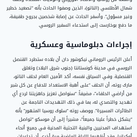
شمال الأطلسي (الناتو)، الذين وصفوا الحادث بأنه “تصعيد خطير
وغير مسؤول”. وأسفر الحادث عن إصابة شخصين بجروح طفيفة،
ما دفع بوخارست إلى استدعاء السفير الروسي.
إجراءات دبلوماسية وعسكرية
أعلن الرئيس الروماني نيكوشور دان أن بلاده ستطرد القنصل
الروسي في مدينة كونستانتا (جنوب شرق البلاد) وتغلق
القنصلية. وفي السياق نفسه، أكد الأمين العام لحلف الناتو،
مارك روته، أن الحلف “على أهبة الاستعداد للدفاع عن كل شبر
من أراضي الحلفاء”، مضيفاً: “سنواصل تعزيز جاهزيتنا لردع أي
تهديد والتصدي له، بما في ذلك التهديدات الناجمة عن
الطائرات المسيرة”. ووصف روته “سلوك روسيا المتهور” بأنه
“يشكل خطراً علينا جميعاً”، مشيراً إلى أن موسكو “تواصل
استهداف المدنيين والبنية التحتية المدنية في جميع أنحاء
أوكرانيا، وقد أظهروا الليلة الماضية مرة أخرى أن تداعيات