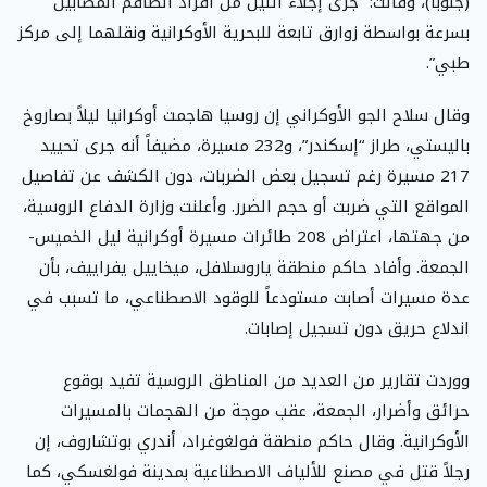
(جنوباً)، وقالت: “جرى إجلاء اثنين من أفراد الطاقم المصابين
بسرعة بواسطة زوارق تابعة للبحرية الأوكرانية ونقلهما إلى مركز
طبي”.
وقال سلاح الجو الأوكراني إن روسيا هاجمت أوكرانيا ليلاً بصاروخ
باليستي، طراز “إسكندر”، و232 مسيرة، مضيفاً أنه جرى تحييد
217 مسيرة رغم تسجيل بعض الضربات، دون الكشف عن تفاصيل
المواقع التي ضربت أو حجم الضرر. وأعلنت وزارة الدفاع الروسية،
من جهتها، اعتراض 208 طائرات مسيرة أوكرانية ليل الخميس-
الجمعة. وأفاد حاكم منطقة ياروسلافل، ميخاييل يفراييف، بأن
عدة مسيرات أصابت مستودعاً للوقود الاصطناعي، ما تسبب في
اندلاع حريق دون تسجيل إصابات.
ووردت تقارير من العديد من المناطق الروسية تفيد بوقوع
حرائق وأضرار، الجمعة، عقب موجة من الهجمات بالمسيرات
الأوكرانية. وقال حاكم منطقة فولغوغراد، أندري بوتشاروف، إن
رجلاً قتل في مصنع للألياف الاصطناعية بمدينة فولغسكي، كما