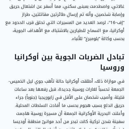
غالاتي، واصطدمت بمبنى سكني، مما أسفر عن اشتعال حريق
وإصابة شخصين، وأنه تم إرسال طائرتين مقاتلتين، طراز
“إف-16″، لرصد العديد من المسيرات التي تحلق قرب الحدود مع
أوكرانيا، مع السماح للطيارين بالاشتباك مع الأهداف الجوية،
بحسب وكالة “بلومبرغ” للأنباء.
تبادل الضربات الجوية بين أوكرانيا
وروسيا
في موازاة ذلك، أطلقت أوكرانيا حالة تأهب جوي ليل الخميس-
الجمعة تحسباً لغارات روسية جديدة، قبل رفعها بعد ساعات
قليلة. وأصيب شخصان على الأقل في زابوريجيا (جنوباً) جراء
حريق اندلع بسبب هجوم بحسب ما أفادت السلطات المحلية.
وأعلنت البحرية الأوكرانية الجمعة أن مسيرة روسية هاجمت
سفينة شحن تركية كانت تبحر من أحد موانئ منطقة أوديسا