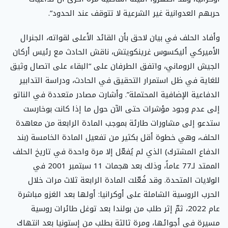
حربهم العدوانية غير الشرعية لا تتوقف عند الحدود”.
وأفاد الحلف في بيان لاحق بأن القائد الأعلى لقواته، الجنرال
الأميركي أليكسوس غرينكويتش، ناقش الحادث مع رئيس أركان
الجيش الروماني، واتفق الطرفان على “البقاء على اتصال وثيق
للغاية في ظل استمرار التحقيق في الحادث، ودراسة التدابير
الدفاعية الإضافية المحتملة”. وأشارت مصادر متعددة في الناتو
إلى عدم وجود مؤشرات حتى الآن حول ما إذا كانت بوخارست
ستدعو إلى مشاورات طارئة بموجب المادة الرابعة من معاهدة
الحلف، وهي خطوة أقل بكثير من تفعيل المادة الخامسة (بند
الدفاع المشترك) الذي لم يُفعّل إلا مرة واحدة في تاريخ الحلف
الممتد لـ77 عاماً، وذلك بعد هجمات 11 سبتمبر 2001 في
الولايات المتحدة. وقد فُعّلت المادة الرابعة ثلاث مرات خلال
الحرب الروسية الشاملة على أوكرانيا: أولها بعد الغزو مباشرة
عام 2022، ثمّ إثر طلب من بولندا بعد توغل طائرات روسية
مسيرة في أجوائها، ومرة ثالثة بطلب من إستونيا بعد انتهاك