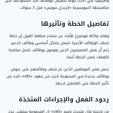
وأفريقيا، في أحدث جولة تخفيض للوظائف منذ استحواذها على
منافستها السويسرية «كريدي سويس» قبل 3 سنوات.
تفاصيل الخطة وتأثيرها
ونقلت وكالة بلومبيرغ للأنباء عن مصادر مطلعة القول إن خطة
شطب الوظائف الأخيرة تشمل بشكل أساسي وظائف الدعم،
رغم أن بعض المصرفيين الذين يقومون بوظائف تتصل مباشرة
بالعملاء ضمن الخطة أيضا.
حصل بعض الموظفين الذين تم شطب وظائفهم على عروض
بوظائف جديدة في المجموعة كجزء من جهود «UBS» للحد من
تأثير الخطة على العاملين لديها.
ردود الفعل والإجراءات المتخذة
من ناحيته قال متحدث باسم «UBS» إن المجموعة ستبقي عدد