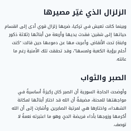
الزلزال الذي غيّر مصيرها
وبينما كانت تعيش في تركيا، ضربها زلزال قوي أدى إلى انقسام
حياتها إلى شقين: فقدت يديها وأربعة من أبنائها (ثلاثة ذكور
وابنة) تحت الأنقاض. وأعربت مها عن دموعها حين قالت: “كنت
أحلم برؤية الكعبة ولمسها”، وقد تحققت تلك الأمنية رغم ما
عانته.
الصبر والثواب
وأوضحت الحاجة السورية أن الصبر كان ركيزةً أساسيةً في
مواجهتها للمحنة، مضيفةً أن الله قد اختار أبنائها لمكانة
الشهداء، واختارها هي لمرتبة الصابرين. وأشارت إلى أن الله
أكرمها وزوجها بأداء فريضة الحج، وهو ما اعتبرته نعمةً لا
توصف.