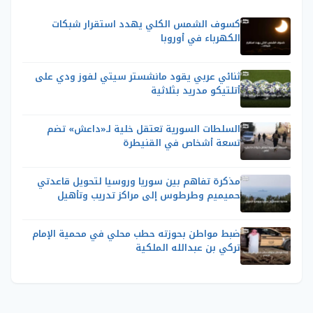
كسوف الشمس الكلي يهدد استقرار شبكات
الكهرباء في أوروبا
ثنائي عربي يقود مانشستر سيتي لفوز ودي على
أتلتيكو مدريد بثلاثية
السلطات السورية تعتقل خلية لـ«داعش» تضم
تسعة أشخاص في القنيطرة
مذكرة تفاهم بين سوريا وروسيا لتحويل قاعدتي
حميميم وطرطوس إلى مراكز تدريب وتأهيل
ضبط مواطن بحوزته حطب محلي في محمية الإمام
تركي بن عبدالله الملكية