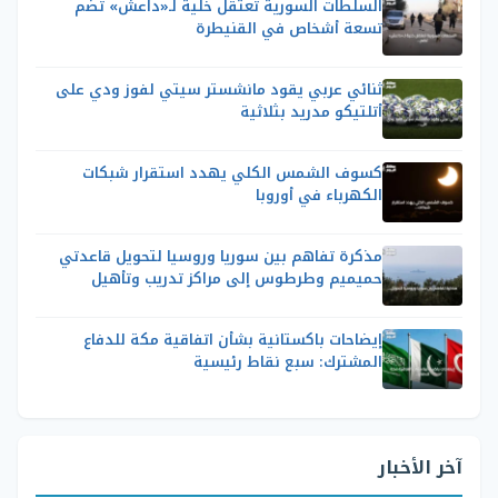
السلطات السورية تعتقل خلية لـ«داعش» تضم
تسعة أشخاص في القنيطرة
ثنائي عربي يقود مانشستر سيتي لفوز ودي على
أتلتيكو مدريد بثلاثية
كسوف الشمس الكلي يهدد استقرار شبكات
الكهرباء في أوروبا
مذكرة تفاهم بين سوريا وروسيا لتحويل قاعدتي
حميميم وطرطوس إلى مراكز تدريب وتأهيل
إيضاحات باكستانية بشأن اتفاقية مكة للدفاع
المشترك: سبع نقاط رئيسية
آخر الأخبار