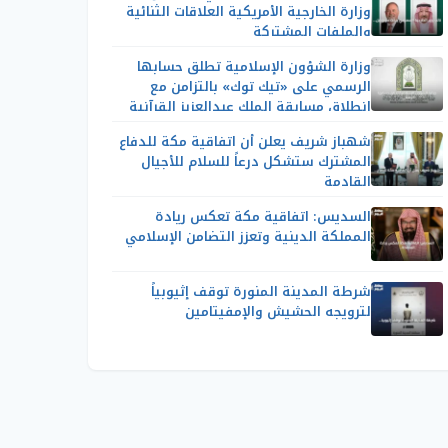
وزارة الخارجية الأمريكية العلاقات الثنائية
والملفات المشتركة
وزارة الشؤون الإسلامية تطلق حسابها
الرسمي على «تيك توك» بالتزامن مع
انطلاق مسابقة الملك عبدالعزيز القرآنية
شهباز شريف يعلن أن اتفاقية مكة للدفاع
المشترك ستشكل درعاً للسلام للأجيال
القادمة
السديس: اتفاقية مكة تعكس ريادة
المملكة الدينية وتعزز التضامن الإسلامي
شرطة المدينة المنورة توقف إثيوبياً
لترويجه الحشيش والإمفيتامين