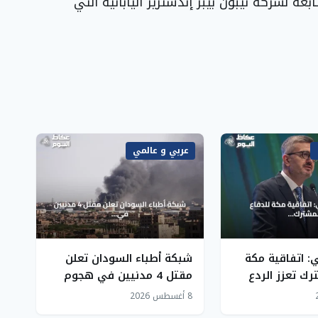
ة لشركة نيبون بيبر إندستريز اليابانية التي
عربي و عالمي
 اتفاقية مكة
شبكة أطباء السودان تعلن
رك تعزز الردع
مقتل 4 مدنيين في هجوم
ستقرار الإقليمي
للدعم السريع بشمال كردفان
8 أغسطس 2026