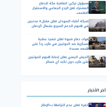
مسؤول تركي: اتفاقية مكة للدفاع
المشترك تعزز الردع الجماعي والاستقرار
الإقليمي
شبكة أطباء السودان تعلن مقتل 4 مدنيين
في هجوم للدعم السريع بشمال كردفان
قوات دفاع شبوة تعلن تنفيذ عملية
عسكرية ضد الحوثيين في مأرب رداً على
هجوم مسيرة
الجيش اليمني يعلن إحباط هجوم للحوثيين
على مأرب دون تكبد أي خسائر
آخر الأخبار
أنقرة تعلن عدم التزامها بـ«الإطار