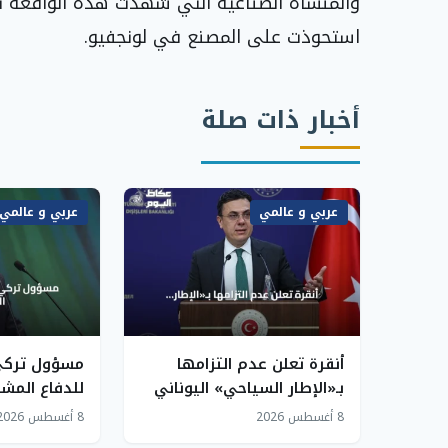
والمنشأة الصناعية التي شهدت هذه الواقعة تابع
استحوذت على المصنع في لونجفيو.
أخبار ذات صلة
عربي و عالمي
عربي و عالمي
أنقرة تعلن عدم التزامها
مسؤول تركي:
بـ«الإطار السياحي» اليوناني
للدفاع المشت
في بحر إيجه
الجماعي والا
8 أغسطس 2026
8 أغسطس 2026