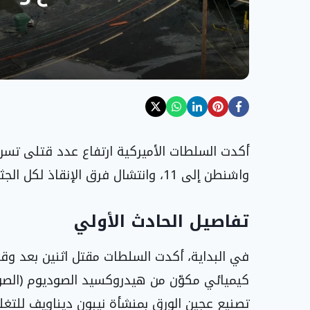
أكدت السلطات الأميركية ارتفاع عدد قتلى تسر
واشنطن إلى 11، وانتشال فرق الإنقاذ لكل الجثث، مما يعني العثور على جثث التسعة المفقودين.
تفاصيل الحادث الأولي
في البداية، أكدت السلطات مقتل اثنين بعد وق
كيميائي مكوّن من هيدروكسيد الصوديوم (الصود
تصنيع عجين الورق بمنشأة نيبون ديناويف للتغل