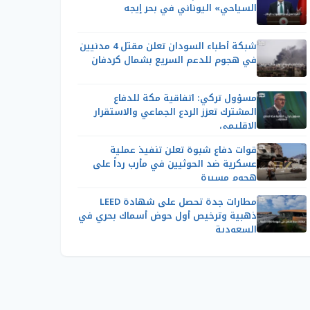
السياحي» اليوناني في بحر إيجه
شبكة أطباء السودان تعلن مقتل 4 مدنيين
في هجوم للدعم السريع بشمال كردفان
مسؤول تركي: اتفاقية مكة للدفاع
المشترك تعزز الردع الجماعي والاستقرار
الإقليمي
قوات دفاع شبوة تعلن تنفيذ عملية
عسكرية ضد الحوثيين في مأرب رداً على
هجوم مسيرة
مطارات جدة تحصل على شهادة LEED
ذهبية وترخيص أول حوض أسماك بحري في
السعودية