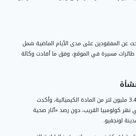
بحث عن المفقودين على مدى الأيام الماضية شمل
طائرات مسيرة في الموقع، وفق ما أفادت وكالة
نشأة
وذكر مسؤولون أن الخزان كان يحتوي على نحو 3.4 مليون لتر من المادة الكيميائية، وأكدت
 نهر كولومبيا القريب، دون رصد «آثار صحية
ينة لونجفيو.