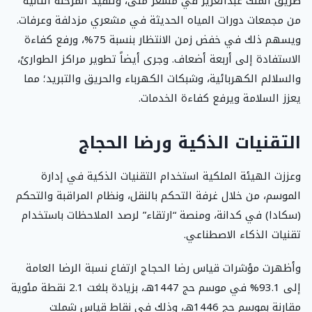
طريق الملك عبدالعزيز في مشعر منى، وتنفيذ المرحلة الثانية
من مجمعات دورات المياه الحديثة في مشعري مزدلفة وعرفات.
ويسهم ذلك في خفض زمن الانتظار بنسبة 75%، ورفع كفاءة
الاستفادة إلى أربعة أضعاف. وجرى أيضاً تطوير مراكز الطوارئ،
والسلالم الكهربائية، وشبكات الكهرباء والحريق والتبريد؛ مما
يعزز السلامة ويرفع كفاءة الخدمات.
التقنيات الذكية ورضا الحجاج
وعززت الهيئة الملكية استخدام التقنيات الذكية في إدارة
الموسم، من خلال غرفة التحكم بالنقل، ونظام المراقبة والتحكم
(سكادا) في كدانة، ومنصة “ارتقاء” لرصد الملاحظات باستخدام
تقنيات الذكاء الاصطناعي.
وأظهرت مؤشرات قياس رضا الحجاج ارتفاع نسبة الرضا العامة
إلى 93.1% في موسم حج 1447هـ، بزيادة بلغت 2.1 نقطة مئوية
مقارنة بموسم حج 1446هـ، وذلك في نقاط قياس شملت