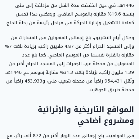
1446هـ، في حين انخفضت مدة النقل من مزدلفة إلى منى
بنسبة 19.6% مقارنة بالموسم الماضي. ويعكس هذا تحسن
كفاءة التشغيل وإدارة الحركة في مراحل رئيسة من رحلة الحاج.
وخلال أيام التشريق، بلغ إجمالي المنقولين في المسارات من
وإلى المسجد الحرام أكثر من 4.87 ملايين راكب، بزيادة بلغت 7%
مقارنة بالفترة نفسها من الموسم الماضي. كما بلغ عدد
المنقولين من محطة غرب الجمرات إلى المسجد الحرام أكثر من
1.39 مليون راكب، بزيادة بلغت 31.3% مقارنة بموسم حج 1446هـ.
ونُقل 954,431 راكباً من محطة شعيب منى، و453,933 راكباً من
محطة طريق الجوهرة.
المواقع التاريخية والإثرائية
ومشروع أضاحي
في المواقيت، بلغ إجمالي عدد الزوار أكثر من 872 ألف زائر، مع