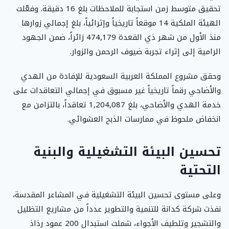
تحقيق متوسط زمن استجابة للملاحظات بلغ 16 دقيقة. وفعّلت
الهيئة الملكية 14 موقعاً تاريخياً وإثرائياً، بلغ إجمالي زوارها
منذ الأول من شهر ذي القعدة 474,179 زائراً، ضمن الجهود
الرامية إلى إثراء تجربة ضيوف الرحمن والزوار.
وحقق مشروع المملكة العربية السعودية للإفادة من الهدي
والأضاحي رقماً تاريخياً غير مسبوق في إجمالي التعاقدات على
خدمة الهدي والأضاحي، بلغ 1,204,087 تعاقداً، بالتزامن مع
انخفاض ملحوظ في ممارسات الذبح العشوائي.
تحسين البيئة التشغيلية والبنية
التحتية
وعلى مستوى تحسين البيئة التشغيلية في المشاعر المقدسة،
نفذت شركة كدانة للتنمية والتطوير عدداً من مشاريع التظليل
والتشجير وتلطيف الأجواء، شملت استبدال 200 عمود رذاذ