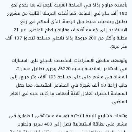
بأعمدة مراوح رذاذ في الساحة الغربية للجمرات، بما يخدم نحو
180 ألف حاج في الساعة. كما نُفذت المرحلة الثانية من مشروع
تظليل وتلطيف محيط جبل الرحمة، الذي أسهم في رفع
الاستفادة إلى خمسة أضعاف مقارنة بالعام الماضي، عبر 21
مظلة وأكثر من 200 مروحة رذاذ تغطي مساحة تتجاوز 137 ألف
متر مربع.
وتوسعت مناطق الاستراحات المخصصة للحجاج على المسارات
في المشاعر المقدسة بنسبة 220%، وجرى تظليل مسارات
المشاة في مشعر منى على مساحة 103 آلاف متر مربع، إلى
جانب زراعة 60 ألف شجرة في المشاعر المقدسة، مما جعل
المساحة الخضراء تعادل ثلاثة أضعاف ما كانت عليه في العام
الماضي.
وشملت مشاريع البنية التحتية توسعة مستشفى الطوارئ في
مشعر منى بطاقة استيعابية تصل إلى 400 سرير، وتطوير