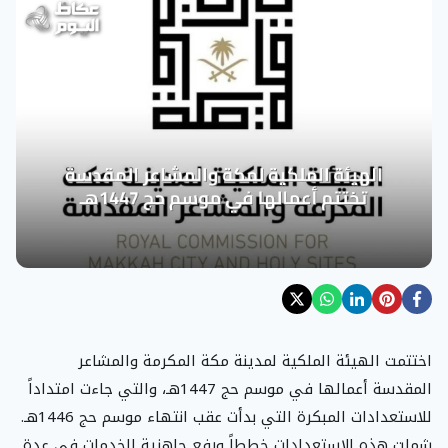
اختتمت الهيئة الملكية لمدينة مكة المكرمة والمشاعر
المقدسة أعمالها في موسم حج 1447هـ، والتي جاءت امتداداً
للاستعدادات المبكرة التي بدأت عقب انتهاء موسم حج 1446هـ.
شملت هذه الاستعدادات خططاً ورفع جاهزية الخدمات في عدة