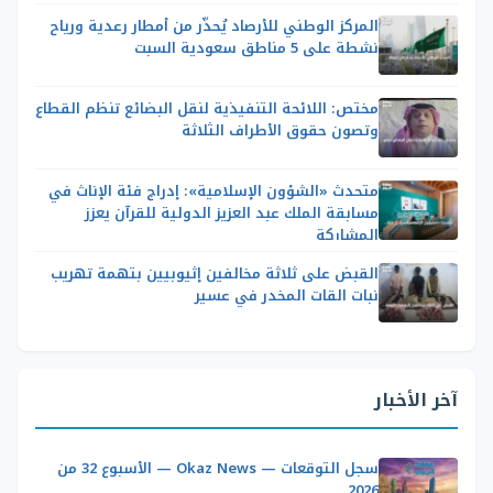
المركز الوطني للأرصاد يُحذّر من أمطار رعدية ورياح
نشطة على 5 مناطق سعودية السبت
مختص: اللائحة التنفيذية لنقل البضائع تنظم القطاع
وتصون حقوق الأطراف الثلاثة
متحدث «الشؤون الإسلامية»: إدراج فئة الإناث في
مسابقة الملك عبد العزيز الدولية للقرآن يعزز
المشاركة
القبض على ثلاثة مخالفين إثيوبيين بتهمة تهريب
نبات القات المخدر في عسير
آخر الأخبار
سجل التوقعات — Okaz News — الأسبوع 32 من
2026