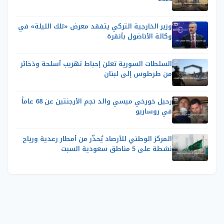
وزير الخارجية التركي يتفقد معرض «تلك الليلة» في
وكالة الأناضول بأنقرة
السلطات السورية تعلن إحباط تهريب أسلحة وذخائر
من طرطوس إلى لبنان
رحيل خورخي ميسي والد نجم الأرجنتين عن 68 عاماً
في روساريو
المركز الوطني للأرصاد يُحذّر من أمطار رعدية ورياح
نشطة على 5 مناطق سعودية السبت