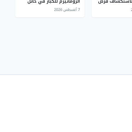
لاستكشاف فرص
الروماتيزم للكبار في حائل
يقلل حاجة المرضى للسفر
7 أغسطس 2026