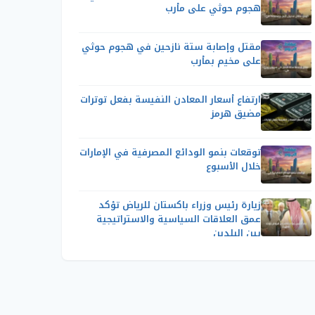
هجوم حوثي على مأرب
مقتل وإصابة ستة نازحين في هجوم حوثي
على مخيم بمأرب
ارتفاع أسعار المعادن النفيسة بفعل توترات
مضيق هرمز
توقعات بنمو الودائع المصرفية في الإمارات
خلال الأسبوع
زيارة رئيس وزراء باكستان للرياض تؤكد
عمق العلاقات السياسية والاستراتيجية
بين البلدين