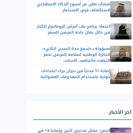
منشآت تعلن عن أسبوع الذكاء الاصطناعي
لاستكشاف فرص الاستثمار
اعتماد برنامج طب أمراض الروماتيزم للكبار
في حائل يقلل حاجة المرضى للسفر
مسؤولة بـ«تجمع جدة الصحي الثاني»:
الجائزة الوطنية لسلامة المرضى تحفز
التطوير والتنافس الإيجابي
إصابة 11 مدنياً في نجران جراء اعتداءات
حوثية باستخدام المقذوفات العشوائية
آخر الأخبار
اليمن: مقتل مدنيين اثنين وإصابة 14 في