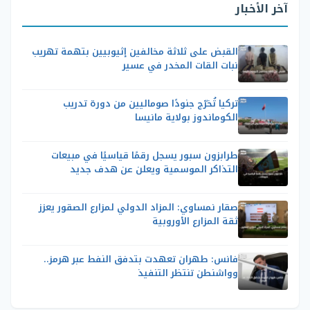
آخر الأخبار
القبض على ثلاثة مخالفين إثيوبيين بتهمة تهريب
نبات القات المخدر في عسير
تركيا تُخرّج جنودًا صوماليين من دورة تدريب
الكوماندوز بولاية مانيسا
طرابزون سبور يسجل رقمًا قياسيًا في مبيعات
التذاكر الموسمية ويعلن عن هدف جديد
صقار نمساوي: المزاد الدولي لمزارع الصقور يعزز
ثقة المزارع الأوروبية
فانس: طهران تعهدت بتدفق النفط عبر هرمز..
وواشنطن تنتظر التنفيذ